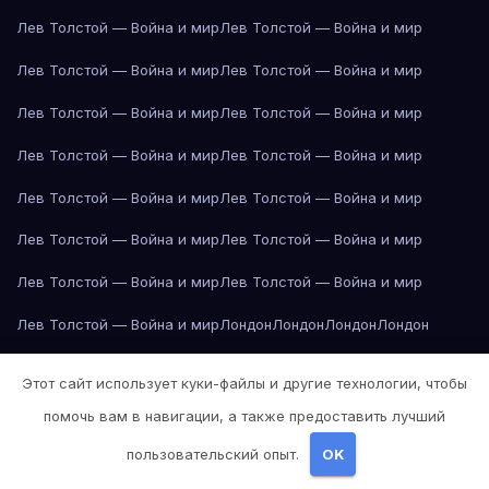
Лев Толстой — Война и мир
Лев Толстой — Война и мир
Лев Толстой — Война и мир
Лев Толстой — Война и мир
Лев Толстой — Война и мир
Лев Толстой — Война и мир
Лев Толстой — Война и мир
Лев Толстой — Война и мир
Лев Толстой — Война и мир
Лев Толстой — Война и мир
Лев Толстой — Война и мир
Лев Толстой — Война и мир
Лев Толстой — Война и мир
Лев Толстой — Война и мир
Лев Толстой — Война и мир
Лондон
Лондон
Лондон
Лондон
Лондон
Лондон
Лондон
Лондон
Лондон
Лондон
Лондон
Лондон
Этот сайт использует куки-файлы и другие технологии, чтобы
Лондон
Лондон
Лос-Анджелес
Лос-Анджелес
Лос-Анджелес
помочь вам в навигации, а также предоставить лучший
Лос-Анджелес
Лос-Анджелес
Лос-Анджелес
Лос-Анджелес
пользовательский опыт.
OK