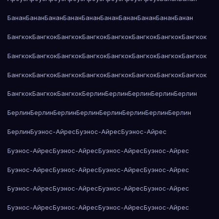
Банан
Банан
Банан
Банан
Банан
Банан
Банан
Банан
Банан
Банан
Бангкок
Бангкок
Бангкок
Бангкок
Бангкок
Бангкок
Бангкок
Бангкок
Бангкок
Бангкок
Бангкок
Бангкок
Бангкок
Бангкок
Бангкок
Бангкок
Бангкок
Бангкок
Бангкок
Бангкок
Бангкок
Бангкок
Бангкок
Бангкок
Бангкок
Бангкок
Бангкок
Берлин
Берлин
Берлин
Берлин
Берлин
Берлин
Берлин
Берлин
Берлин
Берлин
Берлин
Берлин
Берлин
Берлин
Буэнос-Айрес
Буэнос-Айрес
Буэнос-Айрес
Буэнос-Айрес
Буэнос-Айрес
Буэнос-Айрес
Буэнос-Айрес
Буэнос-Айрес
Буэнос-Айрес
Буэнос-Айрес
Буэнос-Айрес
Буэнос-Айрес
Буэнос-Айрес
Буэнос-Айрес
Буэнос-Айрес
Буэнос-Айрес
Буэнос-Айрес
Буэнос-Айрес
Буэнос-Айрес