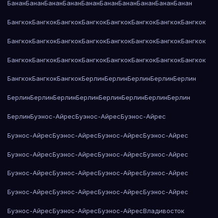
Банан
Банан
Банан
Банан
Банан
Банан
Банан
Банан
Банан
Банан
Бангкок
Бангкок
Бангкок
Бангкок
Бангкок
Бангкок
Бангкок
Бангкок
Бангкок
Бангкок
Бангкок
Бангкок
Бангкок
Бангкок
Бангкок
Бангкок
Бангкок
Бангкок
Бангкок
Бангкок
Бангкок
Бангкок
Бангкок
Бангкок
Бангкок
Бангкок
Бангкок
Берлин
Берлин
Берлин
Берлин
Берлин
Берлин
Берлин
Берлин
Берлин
Берлин
Берлин
Берлин
Берлин
Берлин
Буэнос-Айрес
Буэнос-Айрес
Буэнос-Айрес
Буэнос-Айрес
Буэнос-Айрес
Буэнос-Айрес
Буэнос-Айрес
Буэнос-Айрес
Буэнос-Айрес
Буэнос-Айрес
Буэнос-Айрес
Буэнос-Айрес
Буэнос-Айрес
Буэнос-Айрес
Буэнос-Айрес
Буэнос-Айрес
Буэнос-Айрес
Буэнос-Айрес
Буэнос-Айрес
Буэнос-Айрес
Буэнос-Айрес
Буэнос-Айрес
Владивосток