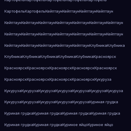
Картофель
Картофель
Кейптаун
Кейптаун
Кейптаун
Кейптаун
Кейптаун
Кейптаун
Кейптаун
Кейптаун
Кейптаун
Кейптаун
Кейптаун
Кейптаун
Кейптаун
Кейптаун
Кейптаун
Кейптаун
Кейптаун
Кейптаун
Кейптаун
Кейптаун
Кейптаун
Кейптаун
Кейптаун
Клубника
Клубника
Клубника
Клубника
Клубника
Клубника
Клубника
Красноярск
Красноярск
Красноярск
Красноярск
Красноярск
Красноярск
Красноярск
Красноярск
Красноярск
Красноярск
Кукуруза
Кукуруза
Кукуруза
Кукуруза
Кукуруза
Кукуруза
Кукуруза
Кукуруза
Кукуруза
Кукуруза
Кукуруза
Кукуруза
Кукуруза
Куриная грудка
Куриная грудка
Куриная грудка
Куриная грудка
Куриная грудка
Куриная грудка
Куриная грудка
Куриное яйцо
Куриное яйцо