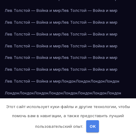
Лев Толстой — Война и мир
Лев Толстой — Война и мир
Лев Толстой — Война и мир
Лев Толстой — Война и мир
Лев Толстой — Война и мир
Лев Толстой — Война и мир
Лев Толстой — Война и мир
Лев Толстой — Война и мир
Лев Толстой — Война и мир
Лев Толстой — Война и мир
Лев Толстой — Война и мир
Лев Толстой — Война и мир
Лев Толстой — Война и мир
Лондон
Лондон
Лондон
Лондон
Лондон
Лондон
Лондон
Лондон
Лондон
Лондон
Лондон
Лондон
Лондон
Лондон
Лос-Анджелес
Лос-Анджелес
Лос-Анджелес
Этот сайт использует куки-файлы и другие технологии, чтобы
помочь вам в навигации, а также предоставить лучший
Лос-Анджелес
Лос-Анджелес
Лос-Анджелес
Лос-Анджелес
пользовательский опыт.
OK
Лос-Анджелес
Лос-Анджелес
Лос-Анджелес
Лос-Анджелес