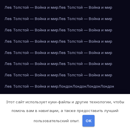
Лев Толстой — Война и мир
Лев Толстой — Война и мир
Лев Толстой — Война и мир
Лев Толстой — Война и мир
Лев Толстой — Война и мир
Лев Толстой — Война и мир
Лев Толстой — Война и мир
Лев Толстой — Война и мир
Лев Толстой — Война и мир
Лев Толстой — Война и мир
Лев Толстой — Война и мир
Лев Толстой — Война и мир
Лев Толстой — Война и мир
Лев Толстой — Война и мир
Лев Толстой — Война и мир
Лондон
Лондон
Лондон
Лондон
Лондон
Лондон
Лондон
Лондон
Лондон
Лондон
Лондон
Лондон
Этот сайт использует куки-файлы и другие технологии, чтобы
Лондон
Лондон
Лос-Анджелес
Лос-Анджелес
Лос-Анджелес
помочь вам в навигации, а также предоставить лучший
Лос-Анджелес
Лос-Анджелес
Лос-Анджелес
Лос-Анджелес
пользовательский опыт.
OK