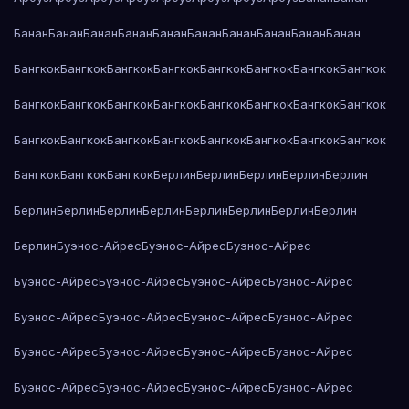
Банан
Банан
Банан
Банан
Банан
Банан
Банан
Банан
Банан
Банан
Бангкок
Бангкок
Бангкок
Бангкок
Бангкок
Бангкок
Бангкок
Бангкок
Бангкок
Бангкок
Бангкок
Бангкок
Бангкок
Бангкок
Бангкок
Бангкок
Бангкок
Бангкок
Бангкок
Бангкок
Бангкок
Бангкок
Бангкок
Бангкок
Бангкок
Бангкок
Бангкок
Берлин
Берлин
Берлин
Берлин
Берлин
Берлин
Берлин
Берлин
Берлин
Берлин
Берлин
Берлин
Берлин
Берлин
Буэнос-Айрес
Буэнос-Айрес
Буэнос-Айрес
Буэнос-Айрес
Буэнос-Айрес
Буэнос-Айрес
Буэнос-Айрес
Буэнос-Айрес
Буэнос-Айрес
Буэнос-Айрес
Буэнос-Айрес
Буэнос-Айрес
Буэнос-Айрес
Буэнос-Айрес
Буэнос-Айрес
Буэнос-Айрес
Буэнос-Айрес
Буэнос-Айрес
Буэнос-Айрес