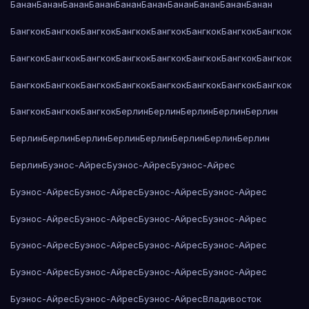
Банан
Банан
Банан
Банан
Банан
Банан
Банан
Банан
Банан
Банан
Бангкок
Бангкок
Бангкок
Бангкок
Бангкок
Бангкок
Бангкок
Бангкок
Бангкок
Бангкок
Бангкок
Бангкок
Бангкок
Бангкок
Бангкок
Бангкок
Бангкок
Бангкок
Бангкок
Бангкок
Бангкок
Бангкок
Бангкок
Бангкок
Бангкок
Бангкок
Бангкок
Берлин
Берлин
Берлин
Берлин
Берлин
Берлин
Берлин
Берлин
Берлин
Берлин
Берлин
Берлин
Берлин
Берлин
Буэнос-Айрес
Буэнос-Айрес
Буэнос-Айрес
Буэнос-Айрес
Буэнос-Айрес
Буэнос-Айрес
Буэнос-Айрес
Буэнос-Айрес
Буэнос-Айрес
Буэнос-Айрес
Буэнос-Айрес
Буэнос-Айрес
Буэнос-Айрес
Буэнос-Айрес
Буэнос-Айрес
Буэнос-Айрес
Буэнос-Айрес
Буэнос-Айрес
Буэнос-Айрес
Буэнос-Айрес
Буэнос-Айрес
Буэнос-Айрес
Владивосток