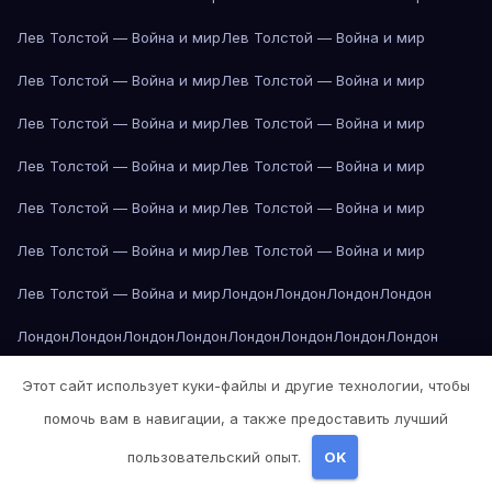
Лев Толстой — Война и мир
Лев Толстой — Война и мир
Лев Толстой — Война и мир
Лев Толстой — Война и мир
Лев Толстой — Война и мир
Лев Толстой — Война и мир
Лев Толстой — Война и мир
Лев Толстой — Война и мир
Лев Толстой — Война и мир
Лев Толстой — Война и мир
Лев Толстой — Война и мир
Лев Толстой — Война и мир
Лев Толстой — Война и мир
Лондон
Лондон
Лондон
Лондон
Лондон
Лондон
Лондон
Лондон
Лондон
Лондон
Лондон
Лондон
Лондон
Лондон
Лос-Анджелес
Лос-Анджелес
Лос-Анджелес
Этот сайт использует куки-файлы и другие технологии, чтобы
помочь вам в навигации, а также предоставить лучший
Лос-Анджелес
Лос-Анджелес
Лос-Анджелес
Лос-Анджелес
пользовательский опыт.
OK
Лос-Анджелес
Лос-Анджелес
Лос-Анджелес
Лос-Анджелес