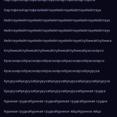
Картофель
Картофель
Кейптаун
Кейптаун
Кейптаун
Кейптаун
Кейптаун
Кейптаун
Кейптаун
Кейптаун
Кейптаун
Кейптаун
Кейптаун
Кейптаун
Кейптаун
Кейптаун
Кейптаун
Кейптаун
Кейптаун
Кейптаун
Кейптаун
Кейптаун
Кейптаун
Кейптаун
Кейптаун
Клубника
Клубника
Клубника
Клубника
Клубника
Клубника
Клубника
Красноярск
Красноярск
Красноярск
Красноярск
Красноярск
Красноярск
Красноярск
Красноярск
Красноярск
Красноярск
Кукуруза
Кукуруза
Кукуруза
Кукуруза
Кукуруза
Кукуруза
Кукуруза
Кукуруза
Кукуруза
Кукуруза
Кукуруза
Кукуруза
Кукуруза
Куриная грудка
Куриная грудка
Куриная грудка
Куриная грудка
Куриная грудка
Куриная грудка
Куриная грудка
Куриное яйцо
Куриное яйцо