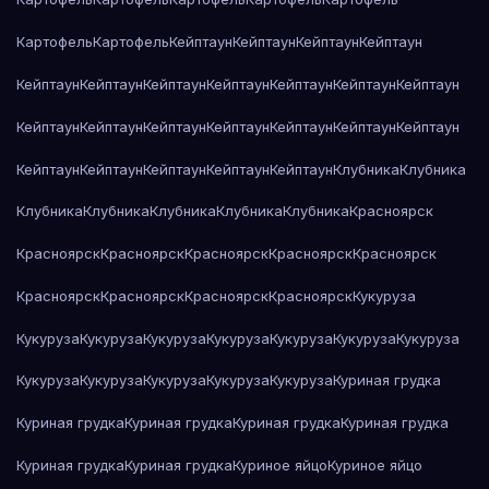
Картофель
Картофель
Кейптаун
Кейптаун
Кейптаун
Кейптаун
Кейптаун
Кейптаун
Кейптаун
Кейптаун
Кейптаун
Кейптаун
Кейптаун
Кейптаун
Кейптаун
Кейптаун
Кейптаун
Кейптаун
Кейптаун
Кейптаун
Кейптаун
Кейптаун
Кейптаун
Кейптаун
Кейптаун
Клубника
Клубника
Клубника
Клубника
Клубника
Клубника
Клубника
Красноярск
Красноярск
Красноярск
Красноярск
Красноярск
Красноярск
Красноярск
Красноярск
Красноярск
Красноярск
Кукуруза
Кукуруза
Кукуруза
Кукуруза
Кукуруза
Кукуруза
Кукуруза
Кукуруза
Кукуруза
Кукуруза
Кукуруза
Кукуруза
Кукуруза
Куриная грудка
Куриная грудка
Куриная грудка
Куриная грудка
Куриная грудка
Куриная грудка
Куриная грудка
Куриное яйцо
Куриное яйцо