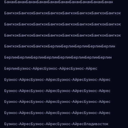
Банан
Банан
Банан
Банан
Банан
Банан
Банан
Банан
Банан
Банан
Бангкок
Бангкок
Бангкок
Бангкок
Бангкок
Бангкок
Бангкок
Бангкок
Бангкок
Бангкок
Бангкок
Бангкок
Бангкок
Бангкок
Бангкок
Бангкок
Бангкок
Бангкок
Бангкок
Бангкок
Бангкок
Бангкок
Бангкок
Бангкок
Бангкок
Бангкок
Бангкок
Берлин
Берлин
Берлин
Берлин
Берлин
Берлин
Берлин
Берлин
Берлин
Берлин
Берлин
Берлин
Берлин
Берлин
Буэнос-Айрес
Буэнос-Айрес
Буэнос-Айрес
Буэнос-Айрес
Буэнос-Айрес
Буэнос-Айрес
Буэнос-Айрес
Буэнос-Айрес
Буэнос-Айрес
Буэнос-Айрес
Буэнос-Айрес
Буэнос-Айрес
Буэнос-Айрес
Буэнос-Айрес
Буэнос-Айрес
Буэнос-Айрес
Буэнос-Айрес
Буэнос-Айрес
Буэнос-Айрес
Буэнос-Айрес
Буэнос-Айрес
Буэнос-Айрес
Владивосток