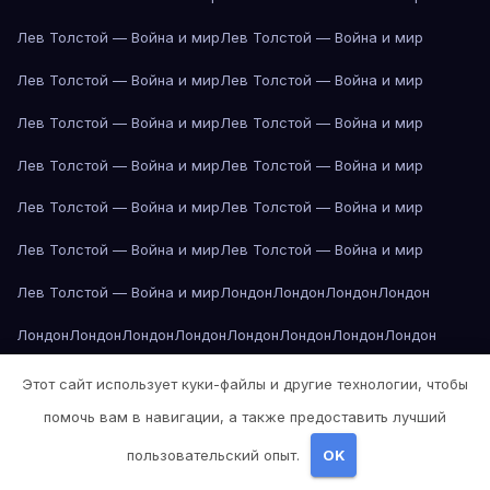
Лев Толстой — Война и мир
Лев Толстой — Война и мир
Лев Толстой — Война и мир
Лев Толстой — Война и мир
Лев Толстой — Война и мир
Лев Толстой — Война и мир
Лев Толстой — Война и мир
Лев Толстой — Война и мир
Лев Толстой — Война и мир
Лев Толстой — Война и мир
Лев Толстой — Война и мир
Лев Толстой — Война и мир
Лев Толстой — Война и мир
Лондон
Лондон
Лондон
Лондон
Лондон
Лондон
Лондон
Лондон
Лондон
Лондон
Лондон
Лондон
Лондон
Лондон
Лос-Анджелес
Лос-Анджелес
Лос-Анджелес
Этот сайт использует куки-файлы и другие технологии, чтобы
помочь вам в навигации, а также предоставить лучший
Лос-Анджелес
Лос-Анджелес
Лос-Анджелес
Лос-Анджелес
пользовательский опыт.
OK
Лос-Анджелес
Лос-Анджелес
Лос-Анджелес
Лос-Анджелес