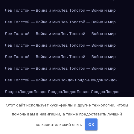
Лев Толстой — Война и мир
Лев Толстой — Война и мир
Лев Толстой — Война и мир
Лев Толстой — Война и мир
Лев Толстой — Война и мир
Лев Толстой — Война и мир
Лев Толстой — Война и мир
Лев Толстой — Война и мир
Лев Толстой — Война и мир
Лев Толстой — Война и мир
Лев Толстой — Война и мир
Лев Толстой — Война и мир
Лев Толстой — Война и мир
Лондон
Лондон
Лондон
Лондон
Лондон
Лондон
Лондон
Лондон
Лондон
Лондон
Лондон
Лондон
Лондон
Лондон
Лос-Анджелес
Лос-Анджелес
Лос-Анджелес
Этот сайт использует куки-файлы и другие технологии, чтобы
помочь вам в навигации, а также предоставить лучший
Лос-Анджелес
Лос-Анджелес
Лос-Анджелес
Лос-Анджелес
пользовательский опыт.
OK
Лос-Анджелес
Лос-Анджелес
Лос-Анджелес
Лос-Анджелес