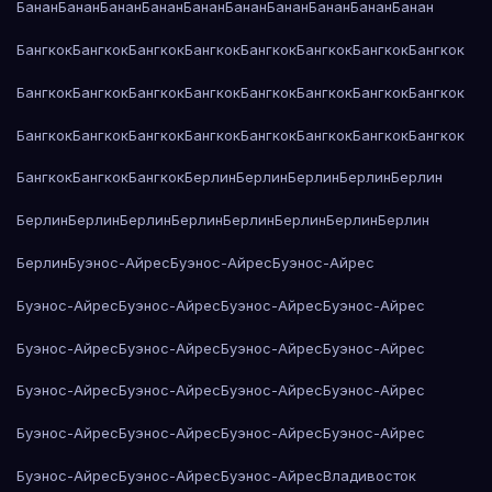
Банан
Банан
Банан
Банан
Банан
Банан
Банан
Банан
Банан
Банан
Бангкок
Бангкок
Бангкок
Бангкок
Бангкок
Бангкок
Бангкок
Бангкок
Бангкок
Бангкок
Бангкок
Бангкок
Бангкок
Бангкок
Бангкок
Бангкок
Бангкок
Бангкок
Бангкок
Бангкок
Бангкок
Бангкок
Бангкок
Бангкок
Бангкок
Бангкок
Бангкок
Берлин
Берлин
Берлин
Берлин
Берлин
Берлин
Берлин
Берлин
Берлин
Берлин
Берлин
Берлин
Берлин
Берлин
Буэнос-Айрес
Буэнос-Айрес
Буэнос-Айрес
Буэнос-Айрес
Буэнос-Айрес
Буэнос-Айрес
Буэнос-Айрес
Буэнос-Айрес
Буэнос-Айрес
Буэнос-Айрес
Буэнос-Айрес
Буэнос-Айрес
Буэнос-Айрес
Буэнос-Айрес
Буэнос-Айрес
Буэнос-Айрес
Буэнос-Айрес
Буэнос-Айрес
Буэнос-Айрес
Буэнос-Айрес
Буэнос-Айрес
Буэнос-Айрес
Владивосток