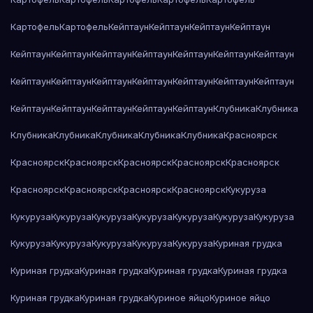
Картофель
Картофель
Кейптаун
Кейптаун
Кейптаун
Кейптаун
Кейптаун
Кейптаун
Кейптаун
Кейптаун
Кейптаун
Кейптаун
Кейптаун
Кейптаун
Кейптаун
Кейптаун
Кейптаун
Кейптаун
Кейптаун
Кейптаун
Кейптаун
Кейптаун
Кейптаун
Кейптаун
Кейптаун
Клубника
Клубника
Клубника
Клубника
Клубника
Клубника
Клубника
Красноярск
Красноярск
Красноярск
Красноярск
Красноярск
Красноярск
Красноярск
Красноярск
Красноярск
Красноярск
Кукуруза
Кукуруза
Кукуруза
Кукуруза
Кукуруза
Кукуруза
Кукуруза
Кукуруза
Кукуруза
Кукуруза
Кукуруза
Кукуруза
Кукуруза
Куриная грудка
Куриная грудка
Куриная грудка
Куриная грудка
Куриная грудка
Куриная грудка
Куриная грудка
Куриное яйцо
Куриное яйцо