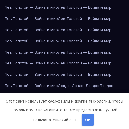
Лев Толстой — Война и мир
Лев Толстой — Война и мир
Лев Толстой — Война и мир
Лев Толстой — Война и мир
Лев Толстой — Война и мир
Лев Толстой — Война и мир
Лев Толстой — Война и мир
Лев Толстой — Война и мир
Лев Толстой — Война и мир
Лев Толстой — Война и мир
Лев Толстой — Война и мир
Лев Толстой — Война и мир
Лев Толстой — Война и мир
Лев Толстой — Война и мир
Лев Толстой — Война и мир
Лондон
Лондон
Лондон
Лондон
Лондон
Лондон
Лондон
Лондон
Лондон
Лондон
Лондон
Лондон
Этот сайт использует куки-файлы и другие технологии, чтобы
Лондон
Лондон
Лос-Анджелес
Лос-Анджелес
Лос-Анджелес
помочь вам в навигации, а также предоставить лучший
Лос-Анджелес
Лос-Анджелес
Лос-Анджелес
Лос-Анджелес
пользовательский опыт.
OK