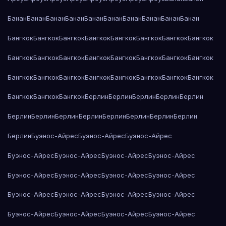
Банан
Банан
Банан
Банан
Банан
Банан
Банан
Банан
Банан
Банан
Бангкок
Бангкок
Бангкок
Бангкок
Бангкок
Бангкок
Бангкок
Бангкок
Бангкок
Бангкок
Бангкок
Бангкок
Бангкок
Бангкок
Бангкок
Бангкок
Бангкок
Бангкок
Бангкок
Бангкок
Бангкок
Бангкок
Бангкок
Бангкок
Бангкок
Бангкок
Бангкок
Берлин
Берлин
Берлин
Берлин
Берлин
Берлин
Берлин
Берлин
Берлин
Берлин
Берлин
Берлин
Берлин
Берлин
Буэнос-Айрес
Буэнос-Айрес
Буэнос-Айрес
Буэнос-Айрес
Буэнос-Айрес
Буэнос-Айрес
Буэнос-Айрес
Буэнос-Айрес
Буэнос-Айрес
Буэнос-Айрес
Буэнос-Айрес
Буэнос-Айрес
Буэнос-Айрес
Буэнос-Айрес
Буэнос-Айрес
Буэнос-Айрес
Буэнос-Айрес
Буэнос-Айрес
Буэнос-Айрес