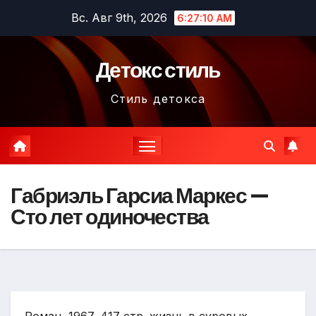
Перейти
Вс. Авг 9th, 2026
6:27:11 AM
к
содержимому
Детокс стиль
Стиль детокса
Габриэль Гарсиа Маркес —
Сто лет одиночества