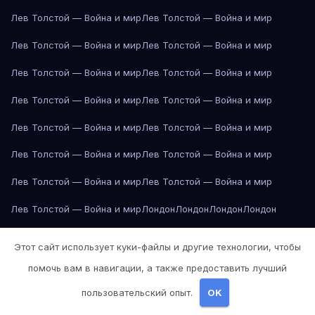
Лев Толстой — Война и мир
Лев Толстой — Война и мир
Лев Толстой — Война и мир
Лев Толстой — Война и мир
Лев Толстой — Война и мир
Лев Толстой — Война и мир
Лев Толстой — Война и мир
Лев Толстой — Война и мир
Лев Толстой — Война и мир
Лев Толстой — Война и мир
Лев Толстой — Война и мир
Лев Толстой — Война и мир
Лев Толстой — Война и мир
Лев Толстой — Война и мир
Лев Толстой — Война и мир
Лондон
Лондон
Лондон
Лондон
Лондон
Лондон
Лондон
Лондон
Лондон
Лондон
Лондон
Лондон
Этот сайт использует куки-файлы и другие технологии, чтобы
Лондон
Лондон
Лос-Анджелес
Лос-Анджелес
Лос-Анджелес
помочь вам в навигации, а также предоставить лучший
Лос-Анджелес
Лос-Анджелес
Лос-Анджелес
Лос-Анджелес
пользовательский опыт.
OK