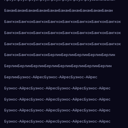
Банан
Банан
Банан
Банан
Банан
Банан
Банан
Банан
Банан
Банан
Бангкок
Бангкок
Бангкок
Бангкок
Бангкок
Бангкок
Бангкок
Бангкок
Бангкок
Бангкок
Бангкок
Бангкок
Бангкок
Бангкок
Бангкок
Бангкок
Бангкок
Бангкок
Бангкок
Бангкок
Бангкок
Бангкок
Бангкок
Бангкок
Бангкок
Бангкок
Бангкок
Берлин
Берлин
Берлин
Берлин
Берлин
Берлин
Берлин
Берлин
Берлин
Берлин
Берлин
Берлин
Берлин
Берлин
Буэнос-Айрес
Буэнос-Айрес
Буэнос-Айрес
Буэнос-Айрес
Буэнос-Айрес
Буэнос-Айрес
Буэнос-Айрес
Буэнос-Айрес
Буэнос-Айрес
Буэнос-Айрес
Буэнос-Айрес
Буэнос-Айрес
Буэнос-Айрес
Буэнос-Айрес
Буэнос-Айрес
Буэнос-Айрес
Буэнос-Айрес
Буэнос-Айрес
Буэнос-Айрес