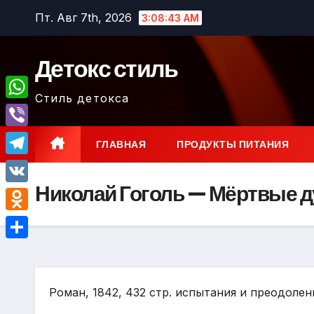
Перейти
Пт. Авг 7th, 2026
3:08:44 AM
к
содержимому
Детокс стиль
Стиль детокса
W
h
V
ГЛАВНАЯ
ПРОДУКТЫ ПИТАНИЯ
a
i
T
t
b
Николай Гоголь — Мёртвые 
e
V
s
e
l
K
A
O
r
e
p
d
О
g
p
n
т
r
o
Роман, 1842, 432 стр. испытания и преодолен
п
a
k