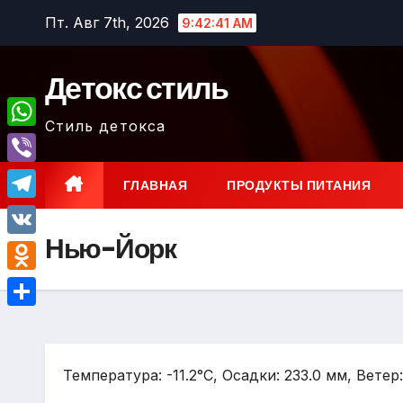
Перейти
Пт. Авг 7th, 2026
9:42:41 AM
к
содержимому
Детокс стиль
Стиль детокса
W
h
V
ГЛАВНАЯ
ПРОДУКТЫ ПИТАНИЯ
a
i
T
t
b
Нью-Йорк
e
V
s
e
l
K
A
O
r
e
p
d
О
g
p
n
т
r
o
Температура: -11.2°C, Осадки: 233.0 мм, Ветер
п
a
k