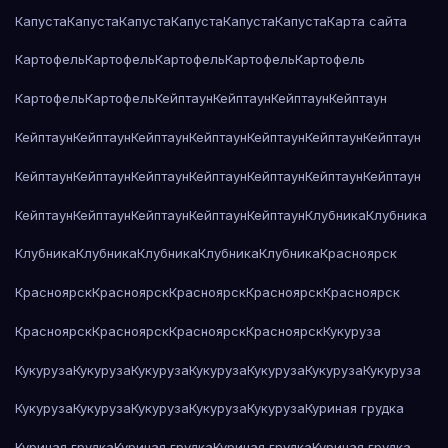
Капуста
Капуста
Капуста
Капуста
Капуста
Капуста
Карта сайта
Картофель
Картофель
Картофель
Картофель
Картофель
Картофель
Картофель
Кейптаун
Кейптаун
Кейптаун
Кейптаун
Кейптаун
Кейптаун
Кейптаун
Кейптаун
Кейптаун
Кейптаун
Кейптаун
Кейптаун
Кейптаун
Кейптаун
Кейптаун
Кейптаун
Кейптаун
Кейптаун
Кейптаун
Кейптаун
Кейптаун
Кейптаун
Кейптаун
Клубника
Клубника
Клубника
Клубника
Клубника
Клубника
Клубника
Красноярск
Красноярск
Красноярск
Красноярск
Красноярск
Красноярск
Красноярск
Красноярск
Красноярск
Красноярск
Кукуруза
Кукуруза
Кукуруза
Кукуруза
Кукуруза
Кукуруза
Кукуруза
Кукуруза
Кукуруза
Кукуруза
Кукуруза
Кукуруза
Кукуруза
Куриная грудка
Куриная грудка
Куриная грудка
Куриная грудка
Куриная грудка