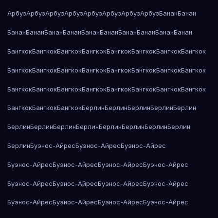
Арбуз
Арбуз
Арбуз
Арбуз
Арбуз
Арбуз
Арбуз
Арбуз
Банан
Банан
Банан
Банан
Банан
Банан
Банан
Банан
Банан
Банан
Банан
Банан
Бангкок
Бангкок
Бангкок
Бангкок
Бангкок
Бангкок
Бангкок
Бангкок
Бангкок
Бангкок
Бангкок
Бангкок
Бангкок
Бангкок
Бангкок
Бангкок
Бангкок
Бангкок
Бангкок
Бангкок
Бангкок
Бангкок
Бангкок
Бангкок
Бангкок
Бангкок
Бангкок
Берлин
Берлин
Берлин
Берлин
Берлин
Берлин
Берлин
Берлин
Берлин
Берлин
Берлин
Берлин
Берлин
Берлин
Буэнос-Айрес
Буэнос-Айрес
Буэнос-Айрес
Буэнос-Айрес
Буэнос-Айрес
Буэнос-Айрес
Буэнос-Айрес
Буэнос-Айрес
Буэнос-Айрес
Буэнос-Айрес
Буэнос-Айрес
Буэнос-Айрес
Буэнос-Айрес
Буэнос-Айрес
Буэнос-Айрес