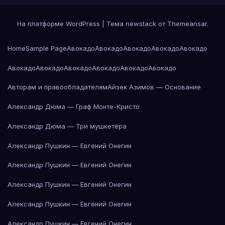
На платформе WordPress
|
Тема newstack от
Themeansar
.
Home
Sample Page
Авокадо
Авокадо
Авокадо
Авокадо
Авокадо
Авокадо
Авокадо
Авокадо
Авокадо
Авокадо
Авокадо
Авторам и правообладателям
Айзек Азимов — Основание
Александр Дюма — Граф Монте-Кристо
Александр Дюма — Три мушкетёра
Александр Пушкин — Евгений Онегин
Александр Пушкин — Евгений Онегин
Александр Пушкин — Евгений Онегин
Александр Пушкин — Евгений Онегин
Александр Пушкин — Евгений Онегин