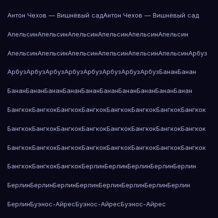
Антон Чехов — Вишнёвый сад
Антон Чехов — Вишнёвый сад
Апельсин
Апельсин
Апельсин
Апельсин
Апельсин
Апельсин
Апельсин
Апельсин
Апельсин
Апельсин
Апельсин
Апельсин
Арбуз
Арбуз
Арбуз
Арбуз
Арбуз
Арбуз
Арбуз
Арбуз
Арбуз
Банан
Банан
Банан
Банан
Банан
Банан
Банан
Банан
Банан
Банан
Банан
Банан
Бангкок
Бангкок
Бангкок
Бангкок
Бангкок
Бангкок
Бангкок
Бангкок
Бангкок
Бангкок
Бангкок
Бангкок
Бангкок
Бангкок
Бангкок
Бангкок
Бангкок
Бангкок
Бангкок
Бангкок
Бангкок
Бангкок
Бангкок
Бангкок
Бангкок
Бангкок
Бангкок
Берлин
Берлин
Берлин
Берлин
Берлин
Берлин
Берлин
Берлин
Берлин
Берлин
Берлин
Берлин
Берлин
Берлин
Буэнос-Айрес
Буэнос-Айрес
Буэнос-Айрес