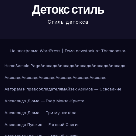
Детокс стиль
Стиль детокса
На платформе WordPress
|
Тема newstack от
Themeansar
.
Home
Sample Page
Авокадо
Авокадо
Авокадо
Авокадо
Авокадо
Авокадо
Авокадо
Авокадо
Авокадо
Авокадо
Авокадо
Авторам и правообладателям
Айзек Азимов — Основание
Александр Дюма — Граф Монте-Кристо
Александр Дюма — Три мушкетёра
Александр Пушкин — Евгений Онегин