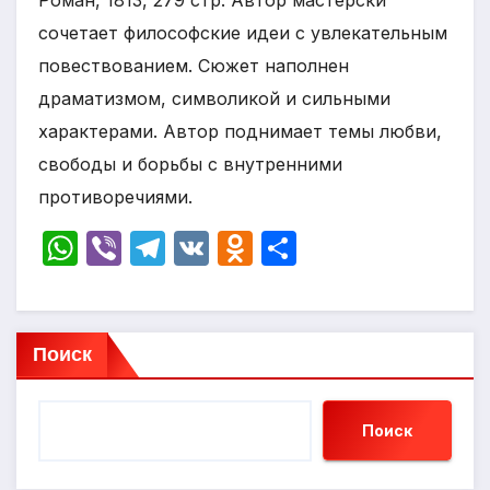
Роман, 1813, 279 стр. Автор мастерски
сочетает философские идеи с увлекательным
повествованием. Сюжет наполнен
драматизмом, символикой и сильными
характерами. Автор поднимает темы любви,
свободы и борьбы с внутренними
противоречиями.
W
Vi
T
V
O
О
h
b
el
K
d
т
at
er
e
n
п
s
gr
o
р
Поиск
A
a
kl
а
p
m
a
в
Поиск
p
s
и