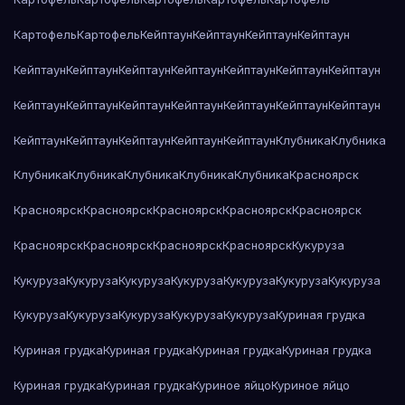
Картофель
Картофель
Кейптаун
Кейптаун
Кейптаун
Кейптаун
Кейптаун
Кейптаун
Кейптаун
Кейптаун
Кейптаун
Кейптаун
Кейптаун
Кейптаун
Кейптаун
Кейптаун
Кейптаун
Кейптаун
Кейптаун
Кейптаун
Кейптаун
Кейптаун
Кейптаун
Кейптаун
Кейптаун
Клубника
Клубника
Клубника
Клубника
Клубника
Клубника
Клубника
Красноярск
Красноярск
Красноярск
Красноярск
Красноярск
Красноярск
Красноярск
Красноярск
Красноярск
Красноярск
Кукуруза
Кукуруза
Кукуруза
Кукуруза
Кукуруза
Кукуруза
Кукуруза
Кукуруза
Кукуруза
Кукуруза
Кукуруза
Кукуруза
Кукуруза
Куриная грудка
Куриная грудка
Куриная грудка
Куриная грудка
Куриная грудка
Куриная грудка
Куриная грудка
Куриное яйцо
Куриное яйцо