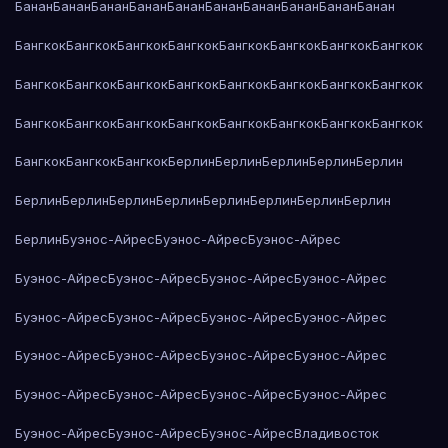
Банан
Банан
Банан
Банан
Банан
Банан
Банан
Банан
Банан
Банан
Бангкок
Бангкок
Бангкок
Бангкок
Бангкок
Бангкок
Бангкок
Бангкок
Бангкок
Бангкок
Бангкок
Бангкок
Бангкок
Бангкок
Бангкок
Бангкок
Бангкок
Бангкок
Бангкок
Бангкок
Бангкок
Бангкок
Бангкок
Бангкок
Бангкок
Бангкок
Бангкок
Берлин
Берлин
Берлин
Берлин
Берлин
Берлин
Берлин
Берлин
Берлин
Берлин
Берлин
Берлин
Берлин
Берлин
Буэнос-Айрес
Буэнос-Айрес
Буэнос-Айрес
Буэнос-Айрес
Буэнос-Айрес
Буэнос-Айрес
Буэнос-Айрес
Буэнос-Айрес
Буэнос-Айрес
Буэнос-Айрес
Буэнос-Айрес
Буэнос-Айрес
Буэнос-Айрес
Буэнос-Айрес
Буэнос-Айрес
Буэнос-Айрес
Буэнос-Айрес
Буэнос-Айрес
Буэнос-Айрес
Буэнос-Айрес
Буэнос-Айрес
Буэнос-Айрес
Владивосток