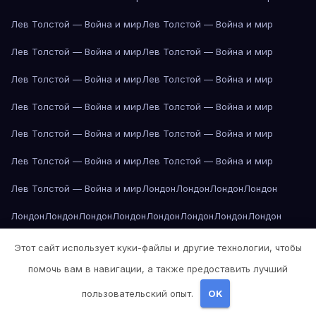
Лев Толстой — Война и мир
Лев Толстой — Война и мир
Лев Толстой — Война и мир
Лев Толстой — Война и мир
Лев Толстой — Война и мир
Лев Толстой — Война и мир
Лев Толстой — Война и мир
Лев Толстой — Война и мир
Лев Толстой — Война и мир
Лев Толстой — Война и мир
Лев Толстой — Война и мир
Лев Толстой — Война и мир
Лев Толстой — Война и мир
Лондон
Лондон
Лондон
Лондон
Лондон
Лондон
Лондон
Лондон
Лондон
Лондон
Лондон
Лондон
Лондон
Лондон
Лос-Анджелес
Лос-Анджелес
Лос-Анджелес
Этот сайт использует куки-файлы и другие технологии, чтобы
помочь вам в навигации, а также предоставить лучший
Лос-Анджелес
Лос-Анджелес
Лос-Анджелес
Лос-Анджелес
пользовательский опыт.
OK
Лос-Анджелес
Лос-Анджелес
Лос-Анджелес
Лос-Анджелес