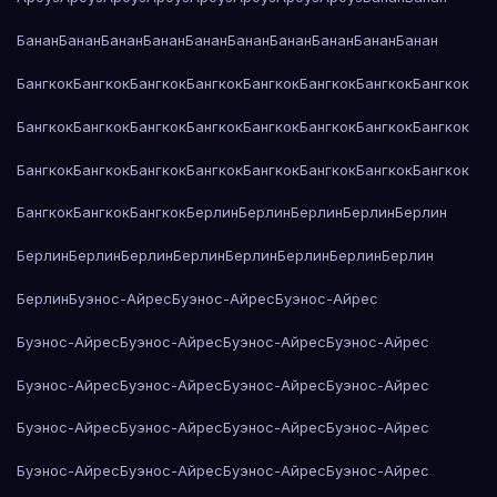
Банан
Банан
Банан
Банан
Банан
Банан
Банан
Банан
Банан
Банан
Бангкок
Бангкок
Бангкок
Бангкок
Бангкок
Бангкок
Бангкок
Бангкок
Бангкок
Бангкок
Бангкок
Бангкок
Бангкок
Бангкок
Бангкок
Бангкок
Бангкок
Бангкок
Бангкок
Бангкок
Бангкок
Бангкок
Бангкок
Бангкок
Бангкок
Бангкок
Бангкок
Берлин
Берлин
Берлин
Берлин
Берлин
Берлин
Берлин
Берлин
Берлин
Берлин
Берлин
Берлин
Берлин
Берлин
Буэнос-Айрес
Буэнос-Айрес
Буэнос-Айрес
Буэнос-Айрес
Буэнос-Айрес
Буэнос-Айрес
Буэнос-Айрес
Буэнос-Айрес
Буэнос-Айрес
Буэнос-Айрес
Буэнос-Айрес
Буэнос-Айрес
Буэнос-Айрес
Буэнос-Айрес
Буэнос-Айрес
Буэнос-Айрес
Буэнос-Айрес
Буэнос-Айрес
Буэнос-Айрес