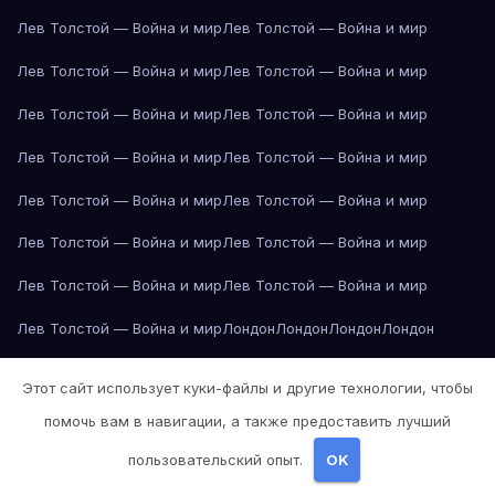
Лев Толстой — Война и мир
Лев Толстой — Война и мир
Лев Толстой — Война и мир
Лев Толстой — Война и мир
Лев Толстой — Война и мир
Лев Толстой — Война и мир
Лев Толстой — Война и мир
Лев Толстой — Война и мир
Лев Толстой — Война и мир
Лев Толстой — Война и мир
Лев Толстой — Война и мир
Лев Толстой — Война и мир
Лев Толстой — Война и мир
Лев Толстой — Война и мир
Лев Толстой — Война и мир
Лондон
Лондон
Лондон
Лондон
Лондон
Лондон
Лондон
Лондон
Лондон
Лондон
Лондон
Лондон
Этот сайт использует куки-файлы и другие технологии, чтобы
Лондон
Лондон
Лос-Анджелес
Лос-Анджелес
Лос-Анджелес
помочь вам в навигации, а также предоставить лучший
Лос-Анджелес
Лос-Анджелес
Лос-Анджелес
Лос-Анджелес
пользовательский опыт.
OK