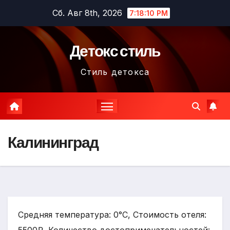
Перейти
Сб. Авг 8th, 2026
7:18:11 PM
к
содержимому
Детокс стиль
Стиль детокса
Калининград
Средняя температура: 0°C, Стоимость отеля: