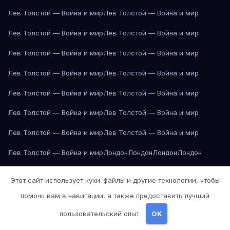
Лев Толстой — Война и мир
Лев Толстой — Война и мир
Лев Толстой — Война и мир
Лев Толстой — Война и мир
Лев Толстой — Война и мир
Лев Толстой — Война и мир
Лев Толстой — Война и мир
Лев Толстой — Война и мир
Лев Толстой — Война и мир
Лев Толстой — Война и мир
Лев Толстой — Война и мир
Лев Толстой — Война и мир
Лев Толстой — Война и мир
Лев Толстой — Война и мир
Лев Толстой — Война и мир
Лондон
Лондон
Лондон
Лондон
Лондон
Лондон
Лондон
Лондон
Лондон
Лондон
Лондон
Лондон
Этот сайт использует куки-файлы и другие технологии, чтобы
Лондон
Лондон
Лос-Анджелес
Лос-Анджелес
Лос-Анджелес
помочь вам в навигации, а также предоставить лучший
Лос-Анджелес
Лос-Анджелес
Лос-Анджелес
Лос-Анджелес
пользовательский опыт.
OK