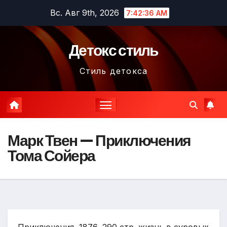
Перейти
Вс. Авг 9th, 2026
7:42:38 AM
к
содержимому
Детокс стиль
Стиль детокса
Марк Твен — Приключения
Тома Сойера