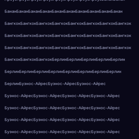
Банан
Банан
Банан
Банан
Банан
Банан
Банан
Банан
Банан
Банан
Бангкок
Бангкок
Бангкок
Бангкок
Бангкок
Бангкок
Бангкок
Бангкок
Бангкок
Бангкок
Бангкок
Бангкок
Бангкок
Бангкок
Бангкок
Бангкок
Бангкок
Бангкок
Бангкок
Бангкок
Бангкок
Бангкок
Бангкок
Бангкок
Бангкок
Бангкок
Бангкок
Берлин
Берлин
Берлин
Берлин
Берлин
Берлин
Берлин
Берлин
Берлин
Берлин
Берлин
Берлин
Берлин
Берлин
Буэнос-Айрес
Буэнос-Айрес
Буэнос-Айрес
Буэнос-Айрес
Буэнос-Айрес
Буэнос-Айрес
Буэнос-Айрес
Буэнос-Айрес
Буэнос-Айрес
Буэнос-Айрес
Буэнос-Айрес
Буэнос-Айрес
Буэнос-Айрес
Буэнос-Айрес
Буэнос-Айрес
Буэнос-Айрес
Буэнос-Айрес
Буэнос-Айрес
Буэнос-Айрес