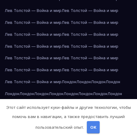
Лев Толстой — Война и мир
Лев Толстой — Война и мир
Лев Толстой — Война и мир
Лев Толстой — Война и мир
Лев Толстой — Война и мир
Лев Толстой — Война и мир
Лев Толстой — Война и мир
Лев Толстой — Война и мир
Лев Толстой — Война и мир
Лев Толстой — Война и мир
Лев Толстой — Война и мир
Лев Толстой — Война и мир
Лев Толстой — Война и мир
Лондон
Лондон
Лондон
Лондон
Лондон
Лондон
Лондон
Лондон
Лондон
Лондон
Лондон
Лондон
Лондон
Лондон
Лос-Анджелес
Лос-Анджелес
Лос-Анджелес
Этот сайт использует куки-файлы и другие технологии, чтобы
помочь вам в навигации, а также предоставить лучший
Лос-Анджелес
Лос-Анджелес
Лос-Анджелес
Лос-Анджелес
пользовательский опыт.
OK
Лос-Анджелес
Лос-Анджелес
Лос-Анджелес
Лос-Анджелес