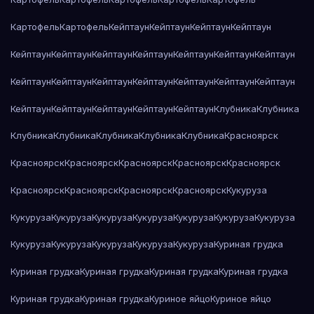
Картофель
Картофель
Кейптаун
Кейптаун
Кейптаун
Кейптаун
Кейптаун
Кейптаун
Кейптаун
Кейптаун
Кейптаун
Кейптаун
Кейптаун
Кейптаун
Кейптаун
Кейптаун
Кейптаун
Кейптаун
Кейптаун
Кейптаун
Кейптаун
Кейптаун
Кейптаун
Кейптаун
Кейптаун
Клубника
Клубника
Клубника
Клубника
Клубника
Клубника
Клубника
Красноярск
Красноярск
Красноярск
Красноярск
Красноярск
Красноярск
Красноярск
Красноярск
Красноярск
Красноярск
Кукуруза
Кукуруза
Кукуруза
Кукуруза
Кукуруза
Кукуруза
Кукуруза
Кукуруза
Кукуруза
Кукуруза
Кукуруза
Кукуруза
Кукуруза
Куриная грудка
Куриная грудка
Куриная грудка
Куриная грудка
Куриная грудка
Куриная грудка
Куриная грудка
Куриное яйцо
Куриное яйцо