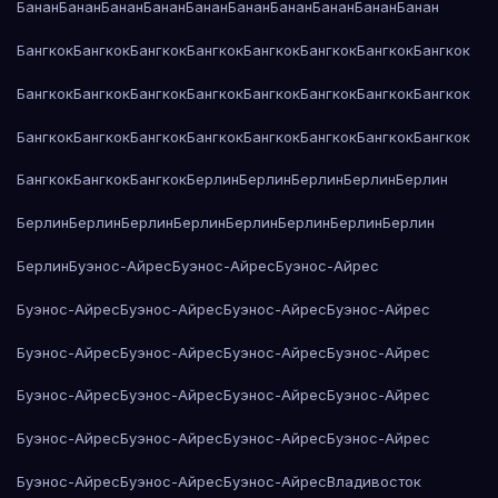
Банан
Банан
Банан
Банан
Банан
Банан
Банан
Банан
Банан
Банан
Бангкок
Бангкок
Бангкок
Бангкок
Бангкок
Бангкок
Бангкок
Бангкок
Бангкок
Бангкок
Бангкок
Бангкок
Бангкок
Бангкок
Бангкок
Бангкок
Бангкок
Бангкок
Бангкок
Бангкок
Бангкок
Бангкок
Бангкок
Бангкок
Бангкок
Бангкок
Бангкок
Берлин
Берлин
Берлин
Берлин
Берлин
Берлин
Берлин
Берлин
Берлин
Берлин
Берлин
Берлин
Берлин
Берлин
Буэнос-Айрес
Буэнос-Айрес
Буэнос-Айрес
Буэнос-Айрес
Буэнос-Айрес
Буэнос-Айрес
Буэнос-Айрес
Буэнос-Айрес
Буэнос-Айрес
Буэнос-Айрес
Буэнос-Айрес
Буэнос-Айрес
Буэнос-Айрес
Буэнос-Айрес
Буэнос-Айрес
Буэнос-Айрес
Буэнос-Айрес
Буэнос-Айрес
Буэнос-Айрес
Буэнос-Айрес
Буэнос-Айрес
Буэнос-Айрес
Владивосток