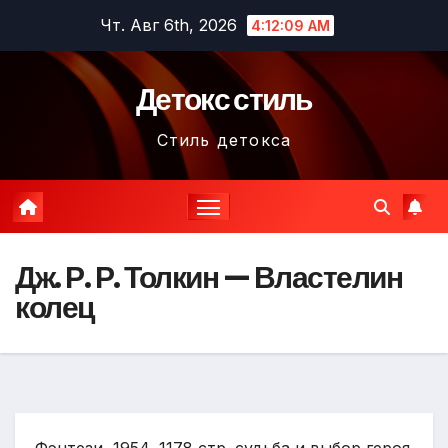
Перейти
Чт. Авг 6th, 2026
4:12:10 AM
к
содержимому
Детокс стиль
Стиль детокса
Дж. Р. Р. Толкин — Властелин
колец