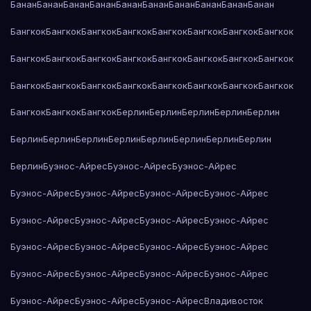
Банан
Банан
Банан
Банан
Банан
Банан
Банан
Банан
Банан
Банан
Бангкок
Бангкок
Бангкок
Бангкок
Бангкок
Бангкок
Бангкок
Бангкок
Бангкок
Бангкок
Бангкок
Бангкок
Бангкок
Бангкок
Бангкок
Бангкок
Бангкок
Бангкок
Бангкок
Бангкок
Бангкок
Бангкок
Бангкок
Бангкок
Бангкок
Бангкок
Бангкок
Берлин
Берлин
Берлин
Берлин
Берлин
Берлин
Берлин
Берлин
Берлин
Берлин
Берлин
Берлин
Берлин
Берлин
Буэнос-Айрес
Буэнос-Айрес
Буэнос-Айрес
Буэнос-Айрес
Буэнос-Айрес
Буэнос-Айрес
Буэнос-Айрес
Буэнос-Айрес
Буэнос-Айрес
Буэнос-Айрес
Буэнос-Айрес
Буэнос-Айрес
Буэнос-Айрес
Буэнос-Айрес
Буэнос-Айрес
Буэнос-Айрес
Буэнос-Айрес
Буэнос-Айрес
Буэнос-Айрес
Буэнос-Айрес
Буэнос-Айрес
Буэнос-Айрес
Владивосток