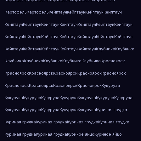
Картофель
Картофель
Кейптаун
Кейптаун
Кейптаун
Кейптаун
Кейптаун
Кейптаун
Кейптаун
Кейптаун
Кейптаун
Кейптаун
Кейптаун
Кейптаун
Кейптаун
Кейптаун
Кейптаун
Кейптаун
Кейптаун
Кейптаун
Кейптаун
Кейптаун
Кейптаун
Кейптаун
Кейптаун
Клубника
Клубника
Клубника
Клубника
Клубника
Клубника
Клубника
Красноярск
Красноярск
Красноярск
Красноярск
Красноярск
Красноярск
Красноярск
Красноярск
Красноярск
Красноярск
Кукуруза
Кукуруза
Кукуруза
Кукуруза
Кукуруза
Кукуруза
Кукуруза
Кукуруза
Кукуруза
Кукуруза
Кукуруза
Кукуруза
Кукуруза
Куриная грудка
Куриная грудка
Куриная грудка
Куриная грудка
Куриная грудка
Куриная грудка
Куриная грудка
Куриное яйцо
Куриное яйцо