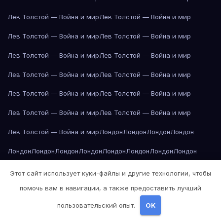
Лев Толстой — Война и мир
Лев Толстой — Война и мир
Лев Толстой — Война и мир
Лев Толстой — Война и мир
Лев Толстой — Война и мир
Лев Толстой — Война и мир
Лев Толстой — Война и мир
Лев Толстой — Война и мир
Лев Толстой — Война и мир
Лев Толстой — Война и мир
Лев Толстой — Война и мир
Лев Толстой — Война и мир
Лев Толстой — Война и мир
Лондон
Лондон
Лондон
Лондон
Лондон
Лондон
Лондон
Лондон
Лондон
Лондон
Лондон
Лондон
Лондон
Лондон
Лос-Анджелес
Лос-Анджелес
Лос-Анджелес
Этот сайт использует куки-файлы и другие технологии, чтобы
помочь вам в навигации, а также предоставить лучший
Лос-Анджелес
Лос-Анджелес
Лос-Анджелес
Лос-Анджелес
пользовательский опыт.
OK
Лос-Анджелес
Лос-Анджелес
Лос-Анджелес
Лос-Анджелес