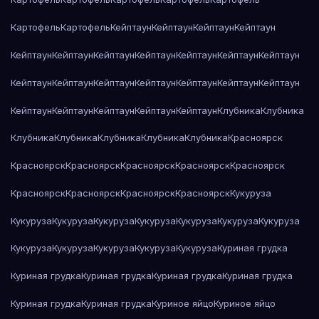
Картофель
Картофель
Кейптаун
Кейптаун
Кейптаун
Кейптаун
Кейптаун
Кейптаун
Кейптаун
Кейптаун
Кейптаун
Кейптаун
Кейптаун
Кейптаун
Кейптаун
Кейптаун
Кейптаун
Кейптаун
Кейптаун
Кейптаун
Кейптаун
Кейптаун
Кейптаун
Кейптаун
Кейптаун
Клубника
Клубника
Клубника
Клубника
Клубника
Клубника
Клубника
Красноярск
Красноярск
Красноярск
Красноярск
Красноярск
Красноярск
Красноярск
Красноярск
Красноярск
Красноярск
Кукуруза
Кукуруза
Кукуруза
Кукуруза
Кукуруза
Кукуруза
Кукуруза
Кукуруза
Кукуруза
Кукуруза
Кукуруза
Кукуруза
Кукуруза
Куриная грудка
Куриная грудка
Куриная грудка
Куриная грудка
Куриная грудка
Куриная грудка
Куриная грудка
Куриное яйцо
Куриное яйцо