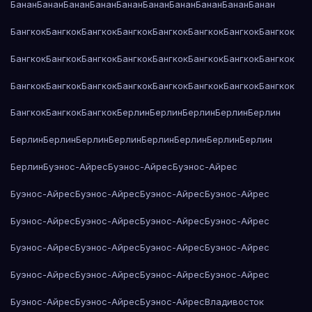
Банан
Банан
Банан
Банан
Банан
Банан
Банан
Банан
Банан
Банан
Бангкок
Бангкок
Бангкок
Бангкок
Бангкок
Бангкок
Бангкок
Бангкок
Бангкок
Бангкок
Бангкок
Бангкок
Бангкок
Бангкок
Бангкок
Бангкок
Бангкок
Бангкок
Бангкок
Бангкок
Бангкок
Бангкок
Бангкок
Бангкок
Бангкок
Бангкок
Бангкок
Берлин
Берлин
Берлин
Берлин
Берлин
Берлин
Берлин
Берлин
Берлин
Берлин
Берлин
Берлин
Берлин
Берлин
Буэнос-Айрес
Буэнос-Айрес
Буэнос-Айрес
Буэнос-Айрес
Буэнос-Айрес
Буэнос-Айрес
Буэнос-Айрес
Буэнос-Айрес
Буэнос-Айрес
Буэнос-Айрес
Буэнос-Айрес
Буэнос-Айрес
Буэнос-Айрес
Буэнос-Айрес
Буэнос-Айрес
Буэнос-Айрес
Буэнос-Айрес
Буэнос-Айрес
Буэнос-Айрес
Буэнос-Айрес
Буэнос-Айрес
Буэнос-Айрес
Владивосток