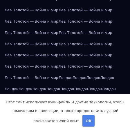
Лев Толстой — Война и мир
Лев Толстой — Война и мир
Лев Толстой — Война и мир
Лев Толстой — Война и мир
Лев Толстой — Война и мир
Лев Толстой — Война и мир
Лев Толстой — Война и мир
Лев Толстой — Война и мир
Лев Толстой — Война и мир
Лев Толстой — Война и мир
Лев Толстой — Война и мир
Лев Толстой — Война и мир
Лев Толстой — Война и мир
Лондон
Лондон
Лондон
Лондон
Лондон
Лондон
Лондон
Лондон
Лондон
Лондон
Лондон
Лондон
Лондон
Лондон
Лос-Анджелес
Лос-Анджелес
Лос-Анджелес
Этот сайт использует куки-файлы и другие технологии, чтобы
помочь вам в навигации, а также предоставить лучший
Лос-Анджелес
Лос-Анджелес
Лос-Анджелес
Лос-Анджелес
пользовательский опыт.
OK
Лос-Анджелес
Лос-Анджелес
Лос-Анджелес
Лос-Анджелес