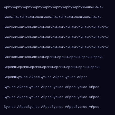
Арбуз
Арбуз
Арбуз
Арбуз
Арбуз
Арбуз
Арбуз
Арбуз
Банан
Банан
Банан
Банан
Банан
Банан
Банан
Банан
Банан
Банан
Банан
Банан
Бангкок
Бангкок
Бангкок
Бангкок
Бангкок
Бангкок
Бангкок
Бангкок
Бангкок
Бангкок
Бангкок
Бангкок
Бангкок
Бангкок
Бангкок
Бангкок
Бангкок
Бангкок
Бангкок
Бангкок
Бангкок
Бангкок
Бангкок
Бангкок
Бангкок
Бангкок
Бангкок
Берлин
Берлин
Берлин
Берлин
Берлин
Берлин
Берлин
Берлин
Берлин
Берлин
Берлин
Берлин
Берлин
Берлин
Буэнос-Айрес
Буэнос-Айрес
Буэнос-Айрес
Буэнос-Айрес
Буэнос-Айрес
Буэнос-Айрес
Буэнос-Айрес
Буэнос-Айрес
Буэнос-Айрес
Буэнос-Айрес
Буэнос-Айрес
Буэнос-Айрес
Буэнос-Айрес
Буэнос-Айрес
Буэнос-Айрес