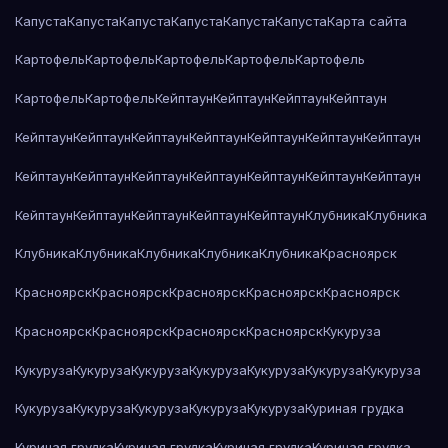
Капуста
Капуста
Капуста
Капуста
Капуста
Капуста
Карта сайта
Картофель
Картофель
Картофель
Картофель
Картофель
Картофель
Картофель
Кейптаун
Кейптаун
Кейптаун
Кейптаун
Кейптаун
Кейптаун
Кейптаун
Кейптаун
Кейптаун
Кейптаун
Кейптаун
Кейптаун
Кейптаун
Кейптаун
Кейптаун
Кейптаун
Кейптаун
Кейптаун
Кейптаун
Кейптаун
Кейптаун
Кейптаун
Кейптаун
Клубника
Клубника
Клубника
Клубника
Клубника
Клубника
Клубника
Красноярск
Красноярск
Красноярск
Красноярск
Красноярск
Красноярск
Красноярск
Красноярск
Красноярск
Красноярск
Кукуруза
Кукуруза
Кукуруза
Кукуруза
Кукуруза
Кукуруза
Кукуруза
Кукуруза
Кукуруза
Кукуруза
Кукуруза
Кукуруза
Кукуруза
Куриная грудка
Куриная грудка
Куриная грудка
Куриная грудка
Куриная грудка