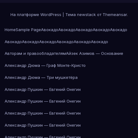
На платформе WordPress
|
Тема newstack от
Themeansar
.
Home
Sample Page
Авокадо
Авокадо
Авокадо
Авокадо
Авокадо
Авокадо
Авокадо
Авокадо
Авокадо
Авокадо
Авокадо
Авторам и правообладателям
Айзек Азимов — Основание
Александр Дюма — Граф Монте-Кристо
Александр Дюма — Три мушкетёра
Александр Пушкин — Евгений Онегин
Александр Пушкин — Евгений Онегин
Александр Пушкин — Евгений Онегин
Александр Пушкин — Евгений Онегин
Александр Пушкин — Евгений Онегин