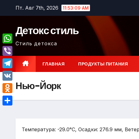
Перейти
Пт. Авг 7th, 2026
11:53:10 AM
к
содержимому
Детокс стиль
Стиль детокса
W
h
V
ГЛАВНАЯ
ПРОДУКТЫ ПИТАНИЯ
a
i
T
t
b
Нью-Йорк
e
V
s
e
l
K
A
O
r
e
p
d
О
g
p
n
т
r
o
Температура: -29.0°C, Осадки: 276.9 мм, Ветер
п
a
k