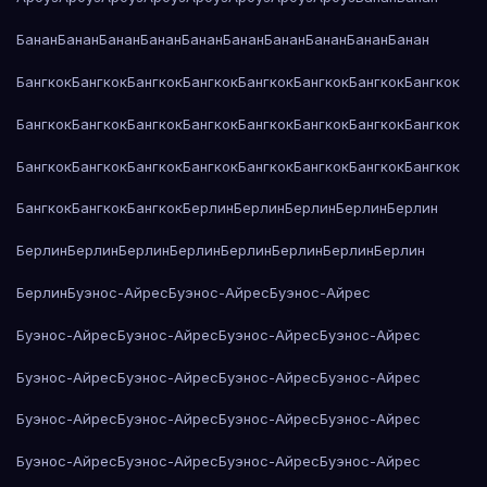
Банан
Банан
Банан
Банан
Банан
Банан
Банан
Банан
Банан
Банан
Бангкок
Бангкок
Бангкок
Бангкок
Бангкок
Бангкок
Бангкок
Бангкок
Бангкок
Бангкок
Бангкок
Бангкок
Бангкок
Бангкок
Бангкок
Бангкок
Бангкок
Бангкок
Бангкок
Бангкок
Бангкок
Бангкок
Бангкок
Бангкок
Бангкок
Бангкок
Бангкок
Берлин
Берлин
Берлин
Берлин
Берлин
Берлин
Берлин
Берлин
Берлин
Берлин
Берлин
Берлин
Берлин
Берлин
Буэнос-Айрес
Буэнос-Айрес
Буэнос-Айрес
Буэнос-Айрес
Буэнос-Айрес
Буэнос-Айрес
Буэнос-Айрес
Буэнос-Айрес
Буэнос-Айрес
Буэнос-Айрес
Буэнос-Айрес
Буэнос-Айрес
Буэнос-Айрес
Буэнос-Айрес
Буэнос-Айрес
Буэнос-Айрес
Буэнос-Айрес
Буэнос-Айрес
Буэнос-Айрес