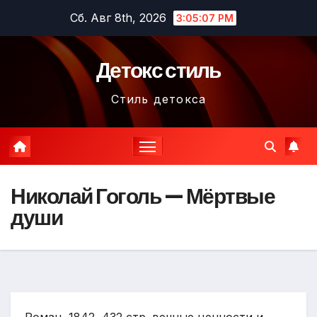
Перейти
Сб. Авг 8th, 2026
3:05:08 PM
к
содержимому
Детокс стиль
Стиль детокса
Николай Гоголь — Мёртвые
души