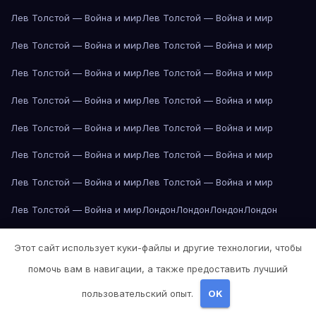
Лев Толстой — Война и мир
Лев Толстой — Война и мир
Лев Толстой — Война и мир
Лев Толстой — Война и мир
Лев Толстой — Война и мир
Лев Толстой — Война и мир
Лев Толстой — Война и мир
Лев Толстой — Война и мир
Лев Толстой — Война и мир
Лев Толстой — Война и мир
Лев Толстой — Война и мир
Лев Толстой — Война и мир
Лев Толстой — Война и мир
Лев Толстой — Война и мир
Лев Толстой — Война и мир
Лондон
Лондон
Лондон
Лондон
Лондон
Лондон
Лондон
Лондон
Лондон
Лондон
Лондон
Лондон
Этот сайт использует куки-файлы и другие технологии, чтобы
Лондон
Лондон
Лос-Анджелес
Лос-Анджелес
Лос-Анджелес
помочь вам в навигации, а также предоставить лучший
Лос-Анджелес
Лос-Анджелес
Лос-Анджелес
Лос-Анджелес
пользовательский опыт.
OK