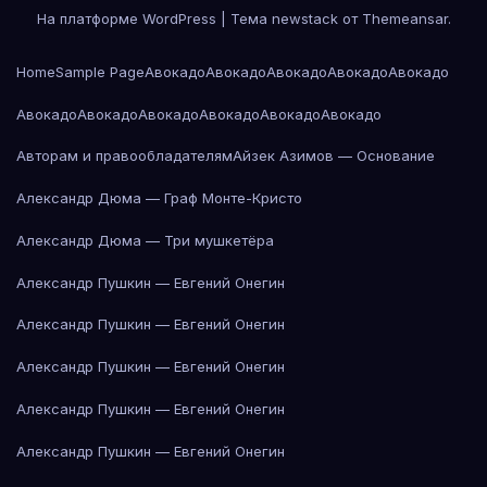
На платформе WordPress
|
Тема newstack от
Themeansar
.
Home
Sample Page
Авокадо
Авокадо
Авокадо
Авокадо
Авокадо
Авокадо
Авокадо
Авокадо
Авокадо
Авокадо
Авокадо
Авторам и правообладателям
Айзек Азимов — Основание
Александр Дюма — Граф Монте-Кристо
Александр Дюма — Три мушкетёра
Александр Пушкин — Евгений Онегин
Александр Пушкин — Евгений Онегин
Александр Пушкин — Евгений Онегин
Александр Пушкин — Евгений Онегин
Александр Пушкин — Евгений Онегин