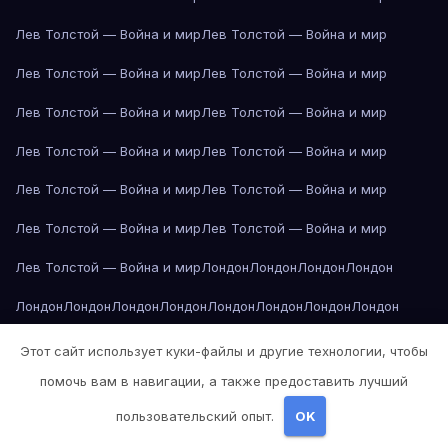
Лев Толстой — Война и мир
Лев Толстой — Война и мир
Лев Толстой — Война и мир
Лев Толстой — Война и мир
Лев Толстой — Война и мир
Лев Толстой — Война и мир
Лев Толстой — Война и мир
Лев Толстой — Война и мир
Лев Толстой — Война и мир
Лев Толстой — Война и мир
Лев Толстой — Война и мир
Лев Толстой — Война и мир
Лев Толстой — Война и мир
Лондон
Лондон
Лондон
Лондон
Лондон
Лондон
Лондон
Лондон
Лондон
Лондон
Лондон
Лондон
Лондон
Лондон
Лос-Анджелес
Лос-Анджелес
Лос-Анджелес
Этот сайт использует куки-файлы и другие технологии, чтобы
помочь вам в навигации, а также предоставить лучший
Лос-Анджелес
Лос-Анджелес
Лос-Анджелес
Лос-Анджелес
пользовательский опыт.
OK
Лос-Анджелес
Лос-Анджелес
Лос-Анджелес
Лос-Анджелес