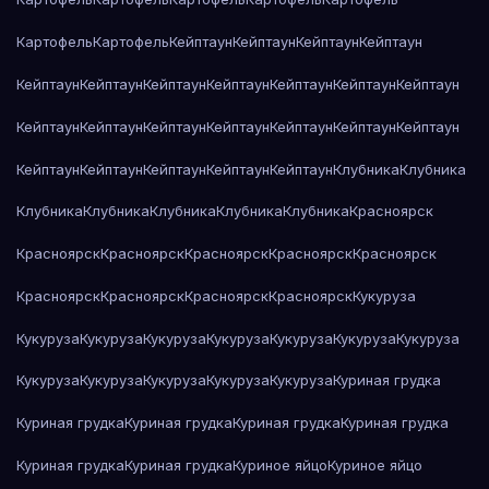
Картофель
Картофель
Кейптаун
Кейптаун
Кейптаун
Кейптаун
Кейптаун
Кейптаун
Кейптаун
Кейптаун
Кейптаун
Кейптаун
Кейптаун
Кейптаун
Кейптаун
Кейптаун
Кейптаун
Кейптаун
Кейптаун
Кейптаун
Кейптаун
Кейптаун
Кейптаун
Кейптаун
Кейптаун
Клубника
Клубника
Клубника
Клубника
Клубника
Клубника
Клубника
Красноярск
Красноярск
Красноярск
Красноярск
Красноярск
Красноярск
Красноярск
Красноярск
Красноярск
Красноярск
Кукуруза
Кукуруза
Кукуруза
Кукуруза
Кукуруза
Кукуруза
Кукуруза
Кукуруза
Кукуруза
Кукуруза
Кукуруза
Кукуруза
Кукуруза
Куриная грудка
Куриная грудка
Куриная грудка
Куриная грудка
Куриная грудка
Куриная грудка
Куриная грудка
Куриное яйцо
Куриное яйцо