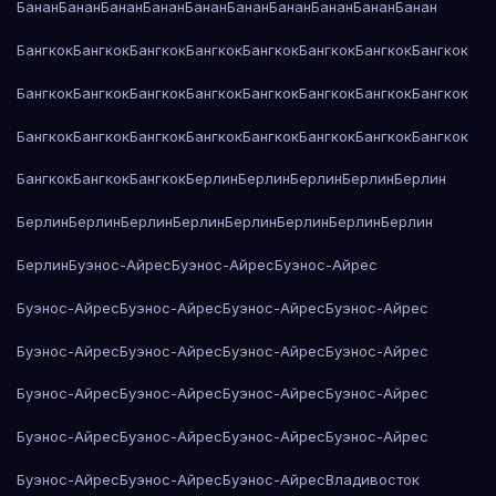
Банан
Банан
Банан
Банан
Банан
Банан
Банан
Банан
Банан
Банан
Бангкок
Бангкок
Бангкок
Бангкок
Бангкок
Бангкок
Бангкок
Бангкок
Бангкок
Бангкок
Бангкок
Бангкок
Бангкок
Бангкок
Бангкок
Бангкок
Бангкок
Бангкок
Бангкок
Бангкок
Бангкок
Бангкок
Бангкок
Бангкок
Бангкок
Бангкок
Бангкок
Берлин
Берлин
Берлин
Берлин
Берлин
Берлин
Берлин
Берлин
Берлин
Берлин
Берлин
Берлин
Берлин
Берлин
Буэнос-Айрес
Буэнос-Айрес
Буэнос-Айрес
Буэнос-Айрес
Буэнос-Айрес
Буэнос-Айрес
Буэнос-Айрес
Буэнос-Айрес
Буэнос-Айрес
Буэнос-Айрес
Буэнос-Айрес
Буэнос-Айрес
Буэнос-Айрес
Буэнос-Айрес
Буэнос-Айрес
Буэнос-Айрес
Буэнос-Айрес
Буэнос-Айрес
Буэнос-Айрес
Буэнос-Айрес
Буэнос-Айрес
Буэнос-Айрес
Владивосток