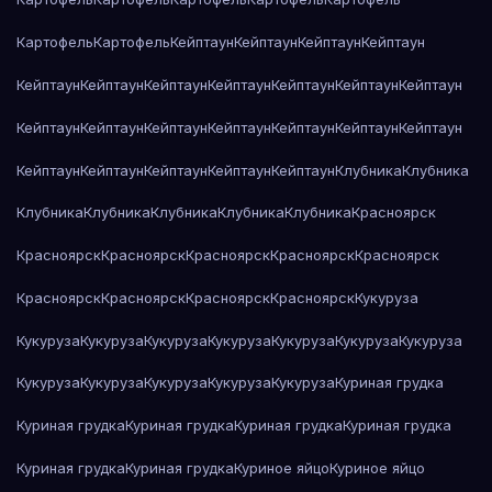
Картофель
Картофель
Кейптаун
Кейптаун
Кейптаун
Кейптаун
Кейптаун
Кейптаун
Кейптаун
Кейптаун
Кейптаун
Кейптаун
Кейптаун
Кейптаун
Кейптаун
Кейптаун
Кейптаун
Кейптаун
Кейптаун
Кейптаун
Кейптаун
Кейптаун
Кейптаун
Кейптаун
Кейптаун
Клубника
Клубника
Клубника
Клубника
Клубника
Клубника
Клубника
Красноярск
Красноярск
Красноярск
Красноярск
Красноярск
Красноярск
Красноярск
Красноярск
Красноярск
Красноярск
Кукуруза
Кукуруза
Кукуруза
Кукуруза
Кукуруза
Кукуруза
Кукуруза
Кукуруза
Кукуруза
Кукуруза
Кукуруза
Кукуруза
Кукуруза
Куриная грудка
Куриная грудка
Куриная грудка
Куриная грудка
Куриная грудка
Куриная грудка
Куриная грудка
Куриное яйцо
Куриное яйцо