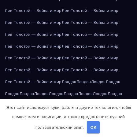
Лев Толстой — Война и мир
Лев Толстой — Война и мир
Лев Толстой — Война и мир
Лев Толстой — Война и мир
Лев Толстой — Война и мир
Лев Толстой — Война и мир
Лев Толстой — Война и мир
Лев Толстой — Война и мир
Лев Толстой — Война и мир
Лев Толстой — Война и мир
Лев Толстой — Война и мир
Лев Толстой — Война и мир
Лев Толстой — Война и мир
Лондон
Лондон
Лондон
Лондон
Лондон
Лондон
Лондон
Лондон
Лондон
Лондон
Лондон
Лондон
Лондон
Лондон
Лос-Анджелес
Лос-Анджелес
Лос-Анджелес
Этот сайт использует куки-файлы и другие технологии, чтобы
помочь вам в навигации, а также предоставить лучший
Лос-Анджелес
Лос-Анджелес
Лос-Анджелес
Лос-Анджелес
пользовательский опыт.
OK
Лос-Анджелес
Лос-Анджелес
Лос-Анджелес
Лос-Анджелес