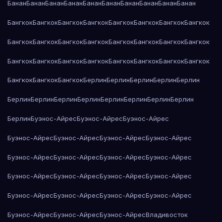
Банан
Банан
Банан
Банан
Банан
Банан
Банан
Банан
Банан
Банан
Бангкок
Бангкок
Бангкок
Бангкок
Бангкок
Бангкок
Бангкок
Бангкок
Бангкок
Бангкок
Бангкок
Бангкок
Бангкок
Бангкок
Бангкок
Бангкок
Бангкок
Бангкок
Бангкок
Бангкок
Бангкок
Бангкок
Бангкок
Бангкок
Бангкок
Бангкок
Бангкок
Берлин
Берлин
Берлин
Берлин
Берлин
Берлин
Берлин
Берлин
Берлин
Берлин
Берлин
Берлин
Берлин
Берлин
Буэнос-Айрес
Буэнос-Айрес
Буэнос-Айрес
Буэнос-Айрес
Буэнос-Айрес
Буэнос-Айрес
Буэнос-Айрес
Буэнос-Айрес
Буэнос-Айрес
Буэнос-Айрес
Буэнос-Айрес
Буэнос-Айрес
Буэнос-Айрес
Буэнос-Айрес
Буэнос-Айрес
Буэнос-Айрес
Буэнос-Айрес
Буэнос-Айрес
Буэнос-Айрес
Буэнос-Айрес
Буэнос-Айрес
Буэнос-Айрес
Владивосток