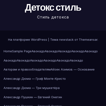
Детокс стиль
Стиль детокса
На платформе WordPress
|
Тема newstack от
Themeansar
.
Home
Sample Page
Авокадо
Авокадо
Авокадо
Авокадо
Авокадо
Авокадо
Авокадо
Авокадо
Авокадо
Авокадо
Авокадо
Авторам и правообладателям
Айзек Азимов — Основание
Александр Дюма — Граф Монте-Кристо
Александр Дюма — Три мушкетёра
Александр Пушкин — Евгений Онегин