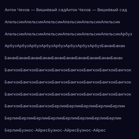
Антон Чехов — Вишнёвый сад
Антон Чехов — Вишнёвый сад
Апельсин
Апельсин
Апельсин
Апельсин
Апельсин
Апельсин
Апельсин
Апельсин
Апельсин
Апельсин
Апельсин
Апельсин
Арбуз
Арбуз
Арбуз
Арбуз
Арбуз
Арбуз
Арбуз
Арбуз
Арбуз
Банан
Банан
Банан
Банан
Банан
Банан
Банан
Банан
Банан
Банан
Банан
Банан
Бангкок
Бангкок
Бангкок
Бангкок
Бангкок
Бангкок
Бангкок
Бангкок
Бангкок
Бангкок
Бангкок
Бангкок
Бангкок
Бангкок
Бангкок
Бангкок
Бангкок
Бангкок
Бангкок
Бангкок
Бангкок
Бангкок
Бангкок
Бангкок
Бангкок
Бангкок
Бангкок
Берлин
Берлин
Берлин
Берлин
Берлин
Берлин
Берлин
Берлин
Берлин
Берлин
Берлин
Берлин
Берлин
Берлин
Буэнос-Айрес
Буэнос-Айрес
Буэнос-Айрес