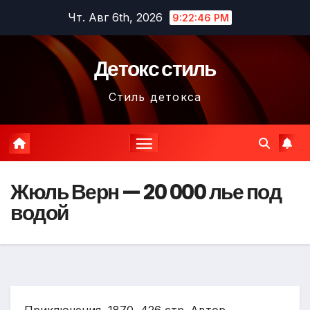
Перейти
Чт. Авг 6th, 2026
9:22:47 PM
к
содержимому
Детокс стиль
Стиль детокса
Жюль Верн — 20 000 лье под
водой