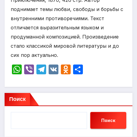
Приключения, 1870, 426 стр. Автор
поднимает темы любви, свободы и борьбы с
внутренними противоречиями. Текст
отличается выразительным языком и
продуманной композицией. Произведение
стало классикой мировой литературы и до
сих пор актуально.
W
Vi
T
V
O
О
h
b
el
K
d
т
at
er
e
n
п
s
gr
o
р
Поиск
A
a
kl
а
p
m
a
в
Поиск
p
s
и