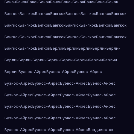
Банан
Банан
Банан
Банан
Банан
Банан
Банан
Банан
Банан
Банан
Бангкок
Бангкок
Бангкок
Бангкок
Бангкок
Бангкок
Бангкок
Бангкок
Бангкок
Бангкок
Бангкок
Бангкок
Бангкок
Бангкок
Бангкок
Бангкок
Бангкок
Бангкок
Бангкок
Бангкок
Бангкок
Бангкок
Бангкок
Бангкок
Бангкок
Бангкок
Бангкок
Берлин
Берлин
Берлин
Берлин
Берлин
Берлин
Берлин
Берлин
Берлин
Берлин
Берлин
Берлин
Берлин
Берлин
Буэнос-Айрес
Буэнос-Айрес
Буэнос-Айрес
Буэнос-Айрес
Буэнос-Айрес
Буэнос-Айрес
Буэнос-Айрес
Буэнос-Айрес
Буэнос-Айрес
Буэнос-Айрес
Буэнос-Айрес
Буэнос-Айрес
Буэнос-Айрес
Буэнос-Айрес
Буэнос-Айрес
Буэнос-Айрес
Буэнос-Айрес
Буэнос-Айрес
Буэнос-Айрес
Буэнос-Айрес
Буэнос-Айрес
Буэнос-Айрес
Владивосток