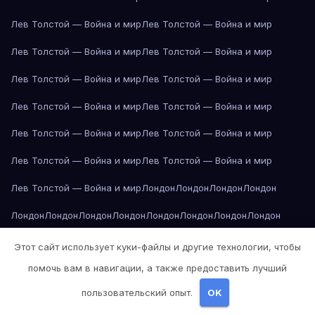
Лев Толстой — Война и мир
Лев Толстой — Война и мир
Лев Толстой — Война и мир
Лев Толстой — Война и мир
Лев Толстой — Война и мир
Лев Толстой — Война и мир
Лев Толстой — Война и мир
Лев Толстой — Война и мир
Лев Толстой — Война и мир
Лев Толстой — Война и мир
Лев Толстой — Война и мир
Лев Толстой — Война и мир
Лев Толстой — Война и мир
Лондон
Лондон
Лондон
Лондон
Лондон
Лондон
Лондон
Лондон
Лондон
Лондон
Лондон
Лондон
Лондон
Лондон
Лос-Анджелес
Лос-Анджелес
Лос-Анджелес
Этот сайт использует куки-файлы и другие технологии, чтобы
помочь вам в навигации, а также предоставить лучший
Лос-Анджелес
Лос-Анджелес
Лос-Анджелес
Лос-Анджелес
пользовательский опыт.
OK
Лос-Анджелес
Лос-Анджелес
Лос-Анджелес
Лос-Анджелес