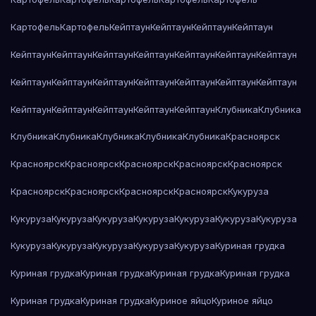
Картофель
Картофель
Кейптаун
Кейптаун
Кейптаун
Кейптаун
Кейптаун
Кейптаун
Кейптаун
Кейптаун
Кейптаун
Кейптаун
Кейптаун
Кейптаун
Кейптаун
Кейптаун
Кейптаун
Кейптаун
Кейптаун
Кейптаун
Кейптаун
Кейптаун
Кейптаун
Кейптаун
Кейптаун
Клубника
Клубника
Клубника
Клубника
Клубника
Клубника
Клубника
Красноярск
Красноярск
Красноярск
Красноярск
Красноярск
Красноярск
Красноярск
Красноярск
Красноярск
Красноярск
Кукуруза
Кукуруза
Кукуруза
Кукуруза
Кукуруза
Кукуруза
Кукуруза
Кукуруза
Кукуруза
Кукуруза
Кукуруза
Кукуруза
Кукуруза
Куриная грудка
Куриная грудка
Куриная грудка
Куриная грудка
Куриная грудка
Куриная грудка
Куриная грудка
Куриное яйцо
Куриное яйцо