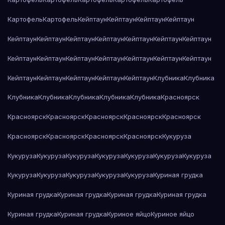
Картофель
Картофель
Кейптаун
Кейптаун
Кейптаун
Кейптаун
Кейптаун
Кейптаун
Кейптаун
Кейптаун
Кейптаун
Кейптаун
Кейптаун
Кейптаун
Кейптаун
Кейптаун
Кейптаун
Кейптаун
Кейптаун
Кейптаун
Кейптаун
Кейптаун
Кейптаун
Кейптаун
Кейптаун
Клубника
Клубника
Клубника
Клубника
Клубника
Клубника
Клубника
Красноярск
Красноярск
Красноярск
Красноярск
Красноярск
Красноярск
Красноярск
Красноярск
Красноярск
Красноярск
Кукуруза
Кукуруза
Кукуруза
Кукуруза
Кукуруза
Кукуруза
Кукуруза
Кукуруза
Кукуруза
Кукуруза
Кукуруза
Кукуруза
Кукуруза
Куриная грудка
Куриная грудка
Куриная грудка
Куриная грудка
Куриная грудка
Куриная грудка
Куриная грудка
Куриное яйцо
Куриное яйцо