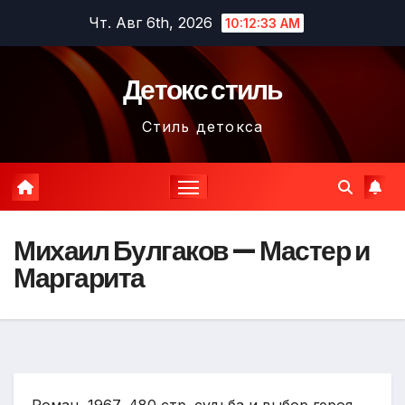
Перейти
Чт. Авг 6th, 2026
10:12:34 AM
к
содержимому
Детокс стиль
Стиль детокса
Михаил Булгаков — Мастер и
Маргарита