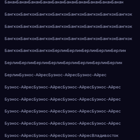
Банан
Банан
Банан
Банан
Банан
Банан
Банан
Банан
Банан
Банан
Бангкок
Бангкок
Бангкок
Бангкок
Бангкок
Бангкок
Бангкок
Бангкок
Бангкок
Бангкок
Бангкок
Бангкок
Бангкок
Бангкок
Бангкок
Бангкок
Бангкок
Бангкок
Бангкок
Бангкок
Бангкок
Бангкок
Бангкок
Бангкок
Бангкок
Бангкок
Бангкок
Берлин
Берлин
Берлин
Берлин
Берлин
Берлин
Берлин
Берлин
Берлин
Берлин
Берлин
Берлин
Берлин
Берлин
Буэнос-Айрес
Буэнос-Айрес
Буэнос-Айрес
Буэнос-Айрес
Буэнос-Айрес
Буэнос-Айрес
Буэнос-Айрес
Буэнос-Айрес
Буэнос-Айрес
Буэнос-Айрес
Буэнос-Айрес
Буэнос-Айрес
Буэнос-Айрес
Буэнос-Айрес
Буэнос-Айрес
Буэнос-Айрес
Буэнос-Айрес
Буэнос-Айрес
Буэнос-Айрес
Буэнос-Айрес
Буэнос-Айрес
Буэнос-Айрес
Владивосток