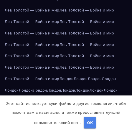
Лев Толстой — Война и мир
Лев Толстой — Война и мир
Лев Толстой — Война и мир
Лев Толстой — Война и мир
Лев Толстой — Война и мир
Лев Толстой — Война и мир
Лев Толстой — Война и мир
Лев Толстой — Война и мир
Лев Толстой — Война и мир
Лев Толстой — Война и мир
Лев Толстой — Война и мир
Лев Толстой — Война и мир
Лев Толстой — Война и мир
Лондон
Лондон
Лондон
Лондон
Лондон
Лондон
Лондон
Лондон
Лондон
Лондон
Лондон
Лондон
Лондон
Лондон
Лос-Анджелес
Лос-Анджелес
Лос-Анджелес
Этот сайт использует куки-файлы и другие технологии, чтобы
помочь вам в навигации, а также предоставить лучший
Лос-Анджелес
Лос-Анджелес
Лос-Анджелес
Лос-Анджелес
пользовательский опыт.
OK
Лос-Анджелес
Лос-Анджелес
Лос-Анджелес
Лос-Анджелес