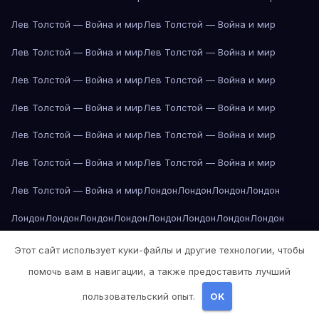
Лев Толстой — Война и мир
Лев Толстой — Война и мир
Лев Толстой — Война и мир
Лев Толстой — Война и мир
Лев Толстой — Война и мир
Лев Толстой — Война и мир
Лев Толстой — Война и мир
Лев Толстой — Война и мир
Лев Толстой — Война и мир
Лев Толстой — Война и мир
Лев Толстой — Война и мир
Лев Толстой — Война и мир
Лев Толстой — Война и мир
Лондон
Лондон
Лондон
Лондон
Лондон
Лондон
Лондон
Лондон
Лондон
Лондон
Лондон
Лондон
Лондон
Лондон
Лос-Анджелес
Лос-Анджелес
Лос-Анджелес
Этот сайт использует куки-файлы и другие технологии, чтобы
помочь вам в навигации, а также предоставить лучший
Лос-Анджелес
Лос-Анджелес
Лос-Анджелес
Лос-Анджелес
пользовательский опыт.
OK
Лос-Анджелес
Лос-Анджелес
Лос-Анджелес
Лос-Анджелес