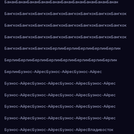
Банан
Банан
Банан
Банан
Банан
Банан
Банан
Банан
Банан
Банан
Бангкок
Бангкок
Бангкок
Бангкок
Бангкок
Бангкок
Бангкок
Бангкок
Бангкок
Бангкок
Бангкок
Бангкок
Бангкок
Бангкок
Бангкок
Бангкок
Бангкок
Бангкок
Бангкок
Бангкок
Бангкок
Бангкок
Бангкок
Бангкок
Бангкок
Бангкок
Бангкок
Берлин
Берлин
Берлин
Берлин
Берлин
Берлин
Берлин
Берлин
Берлин
Берлин
Берлин
Берлин
Берлин
Берлин
Буэнос-Айрес
Буэнос-Айрес
Буэнос-Айрес
Буэнос-Айрес
Буэнос-Айрес
Буэнос-Айрес
Буэнос-Айрес
Буэнос-Айрес
Буэнос-Айрес
Буэнос-Айрес
Буэнос-Айрес
Буэнос-Айрес
Буэнос-Айрес
Буэнос-Айрес
Буэнос-Айрес
Буэнос-Айрес
Буэнос-Айрес
Буэнос-Айрес
Буэнос-Айрес
Буэнос-Айрес
Буэнос-Айрес
Буэнос-Айрес
Владивосток