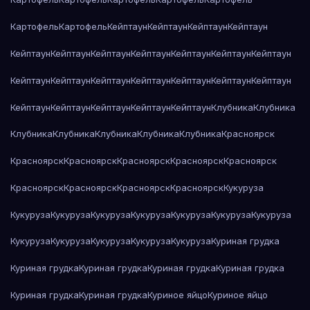
Картофель
Картофель
Кейптаун
Кейптаун
Кейптаун
Кейптаун
Кейптаун
Кейптаун
Кейптаун
Кейптаун
Кейптаун
Кейптаун
Кейптаун
Кейптаун
Кейптаун
Кейптаун
Кейптаун
Кейптаун
Кейптаун
Кейптаун
Кейптаун
Кейптаун
Кейптаун
Кейптаун
Кейптаун
Клубника
Клубника
Клубника
Клубника
Клубника
Клубника
Клубника
Красноярск
Красноярск
Красноярск
Красноярск
Красноярск
Красноярск
Красноярск
Красноярск
Красноярск
Красноярск
Кукуруза
Кукуруза
Кукуруза
Кукуруза
Кукуруза
Кукуруза
Кукуруза
Кукуруза
Кукуруза
Кукуруза
Кукуруза
Кукуруза
Кукуруза
Куриная грудка
Куриная грудка
Куриная грудка
Куриная грудка
Куриная грудка
Куриная грудка
Куриная грудка
Куриное яйцо
Куриное яйцо