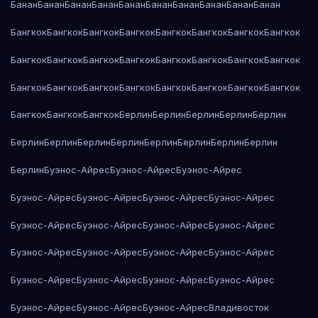
Банан
Банан
Банан
Банан
Банан
Банан
Банан
Банан
Банан
Банан
Бангкок
Бангкок
Бангкок
Бангкок
Бангкок
Бангкок
Бангкок
Бангкок
Бангкок
Бангкок
Бангкок
Бангкок
Бангкок
Бангкок
Бангкок
Бангкок
Бангкок
Бангкок
Бангкок
Бангкок
Бангкок
Бангкок
Бангкок
Бангкок
Бангкок
Бангкок
Бангкок
Берлин
Берлин
Берлин
Берлин
Берлин
Берлин
Берлин
Берлин
Берлин
Берлин
Берлин
Берлин
Берлин
Берлин
Буэнос-Айрес
Буэнос-Айрес
Буэнос-Айрес
Буэнос-Айрес
Буэнос-Айрес
Буэнос-Айрес
Буэнос-Айрес
Буэнос-Айрес
Буэнос-Айрес
Буэнос-Айрес
Буэнос-Айрес
Буэнос-Айрес
Буэнос-Айрес
Буэнос-Айрес
Буэнос-Айрес
Буэнос-Айрес
Буэнос-Айрес
Буэнос-Айрес
Буэнос-Айрес
Буэнос-Айрес
Буэнос-Айрес
Буэнос-Айрес
Владивосток