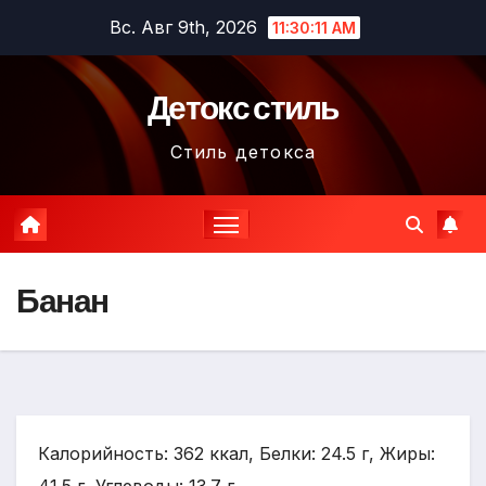
Перейти
Вс. Авг 9th, 2026
11:30:12 AM
к
содержимому
Детокс стиль
Стиль детокса
Банан
Калорийность: 362 ккал, Белки: 24.5 г, Жиры: