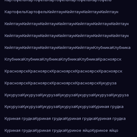
Картофель
Картофель
Кейптаун
Кейптаун
Кейптаун
Кейптаун
Кейптаун
Кейптаун
Кейптаун
Кейптаун
Кейптаун
Кейптаун
Кейптаун
Кейптаун
Кейптаун
Кейптаун
Кейптаун
Кейптаун
Кейптаун
Кейптаун
Кейптаун
Кейптаун
Кейптаун
Кейптаун
Кейптаун
Клубника
Клубника
Клубника
Клубника
Клубника
Клубника
Клубника
Красноярск
Красноярск
Красноярск
Красноярск
Красноярск
Красноярск
Красноярск
Красноярск
Красноярск
Красноярск
Кукуруза
Кукуруза
Кукуруза
Кукуруза
Кукуруза
Кукуруза
Кукуруза
Кукуруза
Кукуруза
Кукуруза
Кукуруза
Кукуруза
Кукуруза
Куриная грудка
Куриная грудка
Куриная грудка
Куриная грудка
Куриная грудка
Куриная грудка
Куриная грудка
Куриное яйцо
Куриное яйцо