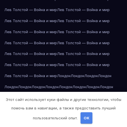
Лев Толстой — Война и мир
Лев Толстой — Война и мир
Лев Толстой — Война и мир
Лев Толстой — Война и мир
Лев Толстой — Война и мир
Лев Толстой — Война и мир
Лев Толстой — Война и мир
Лев Толстой — Война и мир
Лев Толстой — Война и мир
Лев Толстой — Война и мир
Лев Толстой — Война и мир
Лев Толстой — Война и мир
Лев Толстой — Война и мир
Лондон
Лондон
Лондон
Лондон
Лондон
Лондон
Лондон
Лондон
Лондон
Лондон
Лондон
Лондон
Лондон
Лондон
Лос-Анджелес
Лос-Анджелес
Лос-Анджелес
Этот сайт использует куки-файлы и другие технологии, чтобы
помочь вам в навигации, а также предоставить лучший
Лос-Анджелес
Лос-Анджелес
Лос-Анджелес
Лос-Анджелес
пользовательский опыт.
OK
Лос-Анджелес
Лос-Анджелес
Лос-Анджелес
Лос-Анджелес