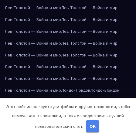
Лев Толстой — Война и мир
Лев Толстой — Война и мир
Лев Толстой — Война и мир
Лев Толстой — Война и мир
Лев Толстой — Война и мир
Лев Толстой — Война и мир
Лев Толстой — Война и мир
Лев Толстой — Война и мир
Лев Толстой — Война и мир
Лев Толстой — Война и мир
Лев Толстой — Война и мир
Лев Толстой — Война и мир
Лев Толстой — Война и мир
Лев Толстой — Война и мир
Лев Толстой — Война и мир
Лондон
Лондон
Лондон
Лондон
Лондон
Лондон
Лондон
Лондон
Лондон
Лондон
Лондон
Лондон
Этот сайт использует куки-файлы и другие технологии, чтобы
Лондон
Лондон
Лос-Анджелес
Лос-Анджелес
Лос-Анджелес
помочь вам в навигации, а также предоставить лучший
Лос-Анджелес
Лос-Анджелес
Лос-Анджелес
Лос-Анджелес
пользовательский опыт.
OK