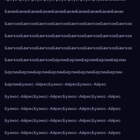
Банан
Банан
Банан
Банан
Банан
Банан
Банан
Банан
Банан
Банан
Бангкок
Бангкок
Бангкок
Бангкок
Бангкок
Бангкок
Бангкок
Бангкок
Бангкок
Бангкок
Бангкок
Бангкок
Бангкок
Бангкок
Бангкок
Бангкок
Бангкок
Бангкок
Бангкок
Бангкок
Бангкок
Бангкок
Бангкок
Бангкок
Бангкок
Бангкок
Бангкок
Берлин
Берлин
Берлин
Берлин
Берлин
Берлин
Берлин
Берлин
Берлин
Берлин
Берлин
Берлин
Берлин
Берлин
Буэнос-Айрес
Буэнос-Айрес
Буэнос-Айрес
Буэнос-Айрес
Буэнос-Айрес
Буэнос-Айрес
Буэнос-Айрес
Буэнос-Айрес
Буэнос-Айрес
Буэнос-Айрес
Буэнос-Айрес
Буэнос-Айрес
Буэнос-Айрес
Буэнос-Айрес
Буэнос-Айрес
Буэнос-Айрес
Буэнос-Айрес
Буэнос-Айрес
Буэнос-Айрес