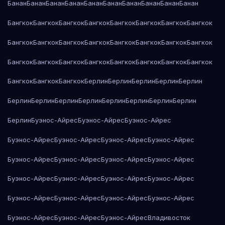
Банан
Банан
Банан
Банан
Банан
Банан
Банан
Банан
Банан
Банан
Бангкок
Бангкок
Бангкок
Бангкок
Бангкок
Бангкок
Бангкок
Бангкок
Бангкок
Бангкок
Бангкок
Бангкок
Бангкок
Бангкок
Бангкок
Бангкок
Бангкок
Бангкок
Бангкок
Бангкок
Бангкок
Бангкок
Бангкок
Бангкок
Бангкок
Бангкок
Бангкок
Берлин
Берлин
Берлин
Берлин
Берлин
Берлин
Берлин
Берлин
Берлин
Берлин
Берлин
Берлин
Берлин
Берлин
Буэнос-Айрес
Буэнос-Айрес
Буэнос-Айрес
Буэнос-Айрес
Буэнос-Айрес
Буэнос-Айрес
Буэнос-Айрес
Буэнос-Айрес
Буэнос-Айрес
Буэнос-Айрес
Буэнос-Айрес
Буэнос-Айрес
Буэнос-Айрес
Буэнос-Айрес
Буэнос-Айрес
Буэнос-Айрес
Буэнос-Айрес
Буэнос-Айрес
Буэнос-Айрес
Буэнос-Айрес
Буэнос-Айрес
Буэнос-Айрес
Владивосток