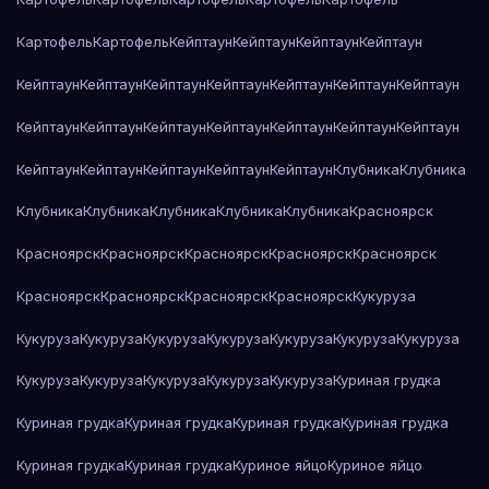
Картофель
Картофель
Кейптаун
Кейптаун
Кейптаун
Кейптаун
Кейптаун
Кейптаун
Кейптаун
Кейптаун
Кейптаун
Кейптаун
Кейптаун
Кейптаун
Кейптаун
Кейптаун
Кейптаун
Кейптаун
Кейптаун
Кейптаун
Кейптаун
Кейптаун
Кейптаун
Кейптаун
Кейптаун
Клубника
Клубника
Клубника
Клубника
Клубника
Клубника
Клубника
Красноярск
Красноярск
Красноярск
Красноярск
Красноярск
Красноярск
Красноярск
Красноярск
Красноярск
Красноярск
Кукуруза
Кукуруза
Кукуруза
Кукуруза
Кукуруза
Кукуруза
Кукуруза
Кукуруза
Кукуруза
Кукуруза
Кукуруза
Кукуруза
Кукуруза
Куриная грудка
Куриная грудка
Куриная грудка
Куриная грудка
Куриная грудка
Куриная грудка
Куриная грудка
Куриное яйцо
Куриное яйцо