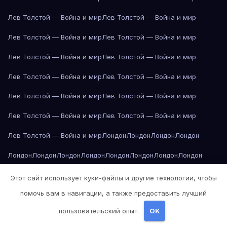
Лев Толстой — Война и мир
Лев Толстой — Война и мир
Лев Толстой — Война и мир
Лев Толстой — Война и мир
Лев Толстой — Война и мир
Лев Толстой — Война и мир
Лев Толстой — Война и мир
Лев Толстой — Война и мир
Лев Толстой — Война и мир
Лев Толстой — Война и мир
Лев Толстой — Война и мир
Лев Толстой — Война и мир
Лев Толстой — Война и мир
Лондон
Лондон
Лондон
Лондон
Лондон
Лондон
Лондон
Лондон
Лондон
Лондон
Лондон
Лондон
Лондон
Лондон
Лос-Анджелес
Лос-Анджелес
Лос-Анджелес
Этот сайт использует куки-файлы и другие технологии, чтобы
помочь вам в навигации, а также предоставить лучший
Лос-Анджелес
Лос-Анджелес
Лос-Анджелес
Лос-Анджелес
пользовательский опыт.
OK
Лос-Анджелес
Лос-Анджелес
Лос-Анджелес
Лос-Анджелес