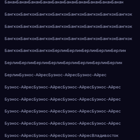
Банан
Банан
Банан
Банан
Банан
Банан
Банан
Банан
Банан
Банан
Бангкок
Бангкок
Бангкок
Бангкок
Бангкок
Бангкок
Бангкок
Бангкок
Бангкок
Бангкок
Бангкок
Бангкок
Бангкок
Бангкок
Бангкок
Бангкок
Бангкок
Бангкок
Бангкок
Бангкок
Бангкок
Бангкок
Бангкок
Бангкок
Бангкок
Бангкок
Бангкок
Берлин
Берлин
Берлин
Берлин
Берлин
Берлин
Берлин
Берлин
Берлин
Берлин
Берлин
Берлин
Берлин
Берлин
Буэнос-Айрес
Буэнос-Айрес
Буэнос-Айрес
Буэнос-Айрес
Буэнос-Айрес
Буэнос-Айрес
Буэнос-Айрес
Буэнос-Айрес
Буэнос-Айрес
Буэнос-Айрес
Буэнос-Айрес
Буэнос-Айрес
Буэнос-Айрес
Буэнос-Айрес
Буэнос-Айрес
Буэнос-Айрес
Буэнос-Айрес
Буэнос-Айрес
Буэнос-Айрес
Буэнос-Айрес
Буэнос-Айрес
Буэнос-Айрес
Владивосток