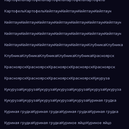
Картофель
Картофель
Кейптаун
Кейптаун
Кейптаун
Кейптаун
Кейптаун
Кейптаун
Кейптаун
Кейптаун
Кейптаун
Кейптаун
Кейптаун
Кейптаун
Кейптаун
Кейптаун
Кейптаун
Кейптаун
Кейптаун
Кейптаун
Кейптаун
Кейптаун
Кейптаун
Кейптаун
Кейптаун
Клубника
Клубника
Клубника
Клубника
Клубника
Клубника
Клубника
Красноярск
Красноярск
Красноярск
Красноярск
Красноярск
Красноярск
Красноярск
Красноярск
Красноярск
Красноярск
Кукуруза
Кукуруза
Кукуруза
Кукуруза
Кукуруза
Кукуруза
Кукуруза
Кукуруза
Кукуруза
Кукуруза
Кукуруза
Кукуруза
Кукуруза
Куриная грудка
Куриная грудка
Куриная грудка
Куриная грудка
Куриная грудка
Куриная грудка
Куриная грудка
Куриное яйцо
Куриное яйцо