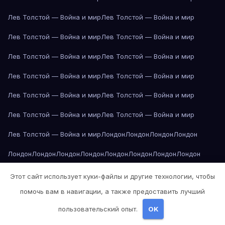
Лев Толстой — Война и мир
Лев Толстой — Война и мир
Лев Толстой — Война и мир
Лев Толстой — Война и мир
Лев Толстой — Война и мир
Лев Толстой — Война и мир
Лев Толстой — Война и мир
Лев Толстой — Война и мир
Лев Толстой — Война и мир
Лев Толстой — Война и мир
Лев Толстой — Война и мир
Лев Толстой — Война и мир
Лев Толстой — Война и мир
Лондон
Лондон
Лондон
Лондон
Лондон
Лондон
Лондон
Лондон
Лондон
Лондон
Лондон
Лондон
Лондон
Лондон
Лос-Анджелес
Лос-Анджелес
Лос-Анджелес
Этот сайт использует куки-файлы и другие технологии, чтобы
помочь вам в навигации, а также предоставить лучший
Лос-Анджелес
Лос-Анджелес
Лос-Анджелес
Лос-Анджелес
пользовательский опыт.
OK
Лос-Анджелес
Лос-Анджелес
Лос-Анджелес
Лос-Анджелес