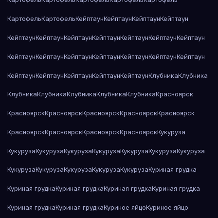
Картофель
Картофель
Кейптаун
Кейптаун
Кейптаун
Кейптаун
Кейптаун
Кейптаун
Кейптаун
Кейптаун
Кейптаун
Кейптаун
Кейптаун
Кейптаун
Кейптаун
Кейптаун
Кейптаун
Кейптаун
Кейптаун
Кейптаун
Кейптаун
Кейптаун
Кейптаун
Кейптаун
Кейптаун
Клубника
Клубника
Клубника
Клубника
Клубника
Клубника
Клубника
Красноярск
Красноярск
Красноярск
Красноярск
Красноярск
Красноярск
Красноярск
Красноярск
Красноярск
Красноярск
Кукуруза
Кукуруза
Кукуруза
Кукуруза
Кукуруза
Кукуруза
Кукуруза
Кукуруза
Кукуруза
Кукуруза
Кукуруза
Кукуруза
Кукуруза
Куриная грудка
Куриная грудка
Куриная грудка
Куриная грудка
Куриная грудка
Куриная грудка
Куриная грудка
Куриное яйцо
Куриное яйцо