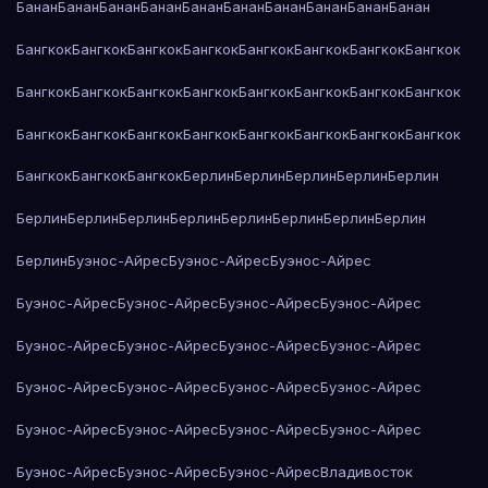
Банан
Банан
Банан
Банан
Банан
Банан
Банан
Банан
Банан
Банан
Бангкок
Бангкок
Бангкок
Бангкок
Бангкок
Бангкок
Бангкок
Бангкок
Бангкок
Бангкок
Бангкок
Бангкок
Бангкок
Бангкок
Бангкок
Бангкок
Бангкок
Бангкок
Бангкок
Бангкок
Бангкок
Бангкок
Бангкок
Бангкок
Бангкок
Бангкок
Бангкок
Берлин
Берлин
Берлин
Берлин
Берлин
Берлин
Берлин
Берлин
Берлин
Берлин
Берлин
Берлин
Берлин
Берлин
Буэнос-Айрес
Буэнос-Айрес
Буэнос-Айрес
Буэнос-Айрес
Буэнос-Айрес
Буэнос-Айрес
Буэнос-Айрес
Буэнос-Айрес
Буэнос-Айрес
Буэнос-Айрес
Буэнос-Айрес
Буэнос-Айрес
Буэнос-Айрес
Буэнос-Айрес
Буэнос-Айрес
Буэнос-Айрес
Буэнос-Айрес
Буэнос-Айрес
Буэнос-Айрес
Буэнос-Айрес
Буэнос-Айрес
Буэнос-Айрес
Владивосток