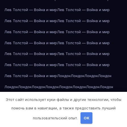
Лев Толстой — Война и мир
Лев Толстой — Война и мир
Лев Толстой — Война и мир
Лев Толстой — Война и мир
Лев Толстой — Война и мир
Лев Толстой — Война и мир
Лев Толстой — Война и мир
Лев Толстой — Война и мир
Лев Толстой — Война и мир
Лев Толстой — Война и мир
Лев Толстой — Война и мир
Лев Толстой — Война и мир
Лев Толстой — Война и мир
Лондон
Лондон
Лондон
Лондон
Лондон
Лондон
Лондон
Лондон
Лондон
Лондон
Лондон
Лондон
Лондон
Лондон
Лос-Анджелес
Лос-Анджелес
Лос-Анджелес
Этот сайт использует куки-файлы и другие технологии, чтобы
помочь вам в навигации, а также предоставить лучший
Лос-Анджелес
Лос-Анджелес
Лос-Анджелес
Лос-Анджелес
пользовательский опыт.
OK
Лос-Анджелес
Лос-Анджелес
Лос-Анджелес
Лос-Анджелес