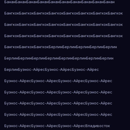
Банан
Банан
Банан
Банан
Банан
Банан
Банан
Банан
Банан
Банан
Бангкок
Бангкок
Бангкок
Бангкок
Бангкок
Бангкок
Бангкок
Бангкок
Бангкок
Бангкок
Бангкок
Бангкок
Бангкок
Бангкок
Бангкок
Бангкок
Бангкок
Бангкок
Бангкок
Бангкок
Бангкок
Бангкок
Бангкок
Бангкок
Бангкок
Бангкок
Бангкок
Берлин
Берлин
Берлин
Берлин
Берлин
Берлин
Берлин
Берлин
Берлин
Берлин
Берлин
Берлин
Берлин
Берлин
Буэнос-Айрес
Буэнос-Айрес
Буэнос-Айрес
Буэнос-Айрес
Буэнос-Айрес
Буэнос-Айрес
Буэнос-Айрес
Буэнос-Айрес
Буэнос-Айрес
Буэнос-Айрес
Буэнос-Айрес
Буэнос-Айрес
Буэнос-Айрес
Буэнос-Айрес
Буэнос-Айрес
Буэнос-Айрес
Буэнос-Айрес
Буэнос-Айрес
Буэнос-Айрес
Буэнос-Айрес
Буэнос-Айрес
Буэнос-Айрес
Владивосток