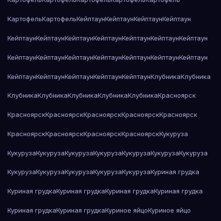
Картофель
Картофель
Кейптаун
Кейптаун
Кейптаун
Кейптаун
Кейптаун
Кейптаун
Кейптаун
Кейптаун
Кейптаун
Кейптаун
Кейптаун
Кейптаун
Кейптаун
Кейптаун
Кейптаун
Кейптаун
Кейптаун
Кейптаун
Кейптаун
Кейптаун
Кейптаун
Кейптаун
Кейптаун
Клубника
Клубника
Клубника
Клубника
Клубника
Клубника
Клубника
Красноярск
Красноярск
Красноярск
Красноярск
Красноярск
Красноярск
Красноярск
Красноярск
Красноярск
Красноярск
Кукуруза
Кукуруза
Кукуруза
Кукуруза
Кукуруза
Кукуруза
Кукуруза
Кукуруза
Кукуруза
Кукуруза
Кукуруза
Кукуруза
Кукуруза
Куриная грудка
Куриная грудка
Куриная грудка
Куриная грудка
Куриная грудка
Куриная грудка
Куриная грудка
Куриное яйцо
Куриное яйцо