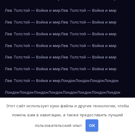
Лев Толстой — Война и мир
Лев Толстой — Война и мир
Лев Толстой — Война и мир
Лев Толстой — Война и мир
Лев Толстой — Война и мир
Лев Толстой — Война и мир
Лев Толстой — Война и мир
Лев Толстой — Война и мир
Лев Толстой — Война и мир
Лев Толстой — Война и мир
Лев Толстой — Война и мир
Лев Толстой — Война и мир
Лев Толстой — Война и мир
Лондон
Лондон
Лондон
Лондон
Лондон
Лондон
Лондон
Лондон
Лондон
Лондон
Лондон
Лондон
Лондон
Лондон
Лос-Анджелес
Лос-Анджелес
Лос-Анджелес
Этот сайт использует куки-файлы и другие технологии, чтобы
помочь вам в навигации, а также предоставить лучший
Лос-Анджелес
Лос-Анджелес
Лос-Анджелес
Лос-Анджелес
пользовательский опыт.
OK
Лос-Анджелес
Лос-Анджелес
Лос-Анджелес
Лос-Анджелес