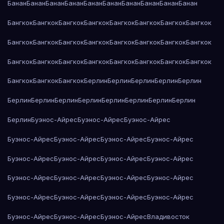
Банан
Банан
Банан
Банан
Банан
Банан
Банан
Банан
Банан
Банан
Бангкок
Бангкок
Бангкок
Бангкок
Бангкок
Бангкок
Бангкок
Бангкок
Бангкок
Бангкок
Бангкок
Бангкок
Бангкок
Бангкок
Бангкок
Бангкок
Бангкок
Бангкок
Бангкок
Бангкок
Бангкок
Бангкок
Бангкок
Бангкок
Бангкок
Бангкок
Бангкок
Берлин
Берлин
Берлин
Берлин
Берлин
Берлин
Берлин
Берлин
Берлин
Берлин
Берлин
Берлин
Берлин
Берлин
Буэнос-Айрес
Буэнос-Айрес
Буэнос-Айрес
Буэнос-Айрес
Буэнос-Айрес
Буэнос-Айрес
Буэнос-Айрес
Буэнос-Айрес
Буэнос-Айрес
Буэнос-Айрес
Буэнос-Айрес
Буэнос-Айрес
Буэнос-Айрес
Буэнос-Айрес
Буэнос-Айрес
Буэнос-Айрес
Буэнос-Айрес
Буэнос-Айрес
Буэнос-Айрес
Буэнос-Айрес
Буэнос-Айрес
Буэнос-Айрес
Владивосток