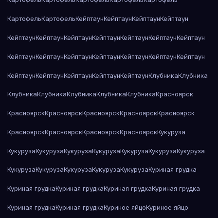
Картофель
Картофель
Кейптаун
Кейптаун
Кейптаун
Кейптаун
Кейптаун
Кейптаун
Кейптаун
Кейптаун
Кейптаун
Кейптаун
Кейптаун
Кейптаун
Кейптаун
Кейптаун
Кейптаун
Кейптаун
Кейптаун
Кейптаун
Кейптаун
Кейптаун
Кейптаун
Кейптаун
Кейптаун
Клубника
Клубника
Клубника
Клубника
Клубника
Клубника
Клубника
Красноярск
Красноярск
Красноярск
Красноярск
Красноярск
Красноярск
Красноярск
Красноярск
Красноярск
Красноярск
Кукуруза
Кукуруза
Кукуруза
Кукуруза
Кукуруза
Кукуруза
Кукуруза
Кукуруза
Кукуруза
Кукуруза
Кукуруза
Кукуруза
Кукуруза
Куриная грудка
Куриная грудка
Куриная грудка
Куриная грудка
Куриная грудка
Куриная грудка
Куриная грудка
Куриное яйцо
Куриное яйцо