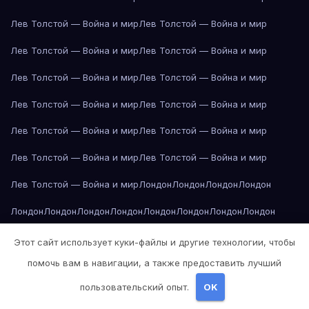
Лев Толстой — Война и мир
Лев Толстой — Война и мир
Лев Толстой — Война и мир
Лев Толстой — Война и мир
Лев Толстой — Война и мир
Лев Толстой — Война и мир
Лев Толстой — Война и мир
Лев Толстой — Война и мир
Лев Толстой — Война и мир
Лев Толстой — Война и мир
Лев Толстой — Война и мир
Лев Толстой — Война и мир
Лев Толстой — Война и мир
Лондон
Лондон
Лондон
Лондон
Лондон
Лондон
Лондон
Лондон
Лондон
Лондон
Лондон
Лондон
Лондон
Лондон
Лос-Анджелес
Лос-Анджелес
Лос-Анджелес
Этот сайт использует куки-файлы и другие технологии, чтобы
помочь вам в навигации, а также предоставить лучший
Лос-Анджелес
Лос-Анджелес
Лос-Анджелес
Лос-Анджелес
пользовательский опыт.
OK
Лос-Анджелес
Лос-Анджелес
Лос-Анджелес
Лос-Анджелес