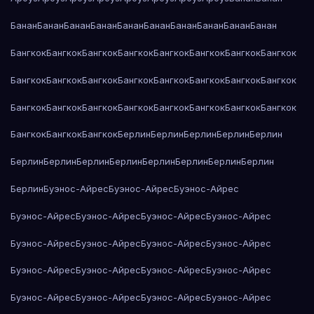
Банан
Банан
Банан
Банан
Банан
Банан
Банан
Банан
Банан
Банан
Бангкок
Бангкок
Бангкок
Бангкок
Бангкок
Бангкок
Бангкок
Бангкок
Бангкок
Бангкок
Бангкок
Бангкок
Бангкок
Бангкок
Бангкок
Бангкок
Бангкок
Бангкок
Бангкок
Бангкок
Бангкок
Бангкок
Бангкок
Бангкок
Бангкок
Бангкок
Бангкок
Берлин
Берлин
Берлин
Берлин
Берлин
Берлин
Берлин
Берлин
Берлин
Берлин
Берлин
Берлин
Берлин
Берлин
Буэнос-Айрес
Буэнос-Айрес
Буэнос-Айрес
Буэнос-Айрес
Буэнос-Айрес
Буэнос-Айрес
Буэнос-Айрес
Буэнос-Айрес
Буэнос-Айрес
Буэнос-Айрес
Буэнос-Айрес
Буэнос-Айрес
Буэнос-Айрес
Буэнос-Айрес
Буэнос-Айрес
Буэнос-Айрес
Буэнос-Айрес
Буэнос-Айрес
Буэнос-Айрес