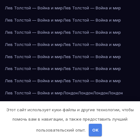
Лев Толстой — Война и мир
Лев Толстой — Война и мир
Лев Толстой — Война и мир
Лев Толстой — Война и мир
Лев Толстой — Война и мир
Лев Толстой — Война и мир
Лев Толстой — Война и мир
Лев Толстой — Война и мир
Лев Толстой — Война и мир
Лев Толстой — Война и мир
Лев Толстой — Война и мир
Лев Толстой — Война и мир
Лев Толстой — Война и мир
Лев Толстой — Война и мир
Лев Толстой — Война и мир
Лондон
Лондон
Лондон
Лондон
Лондон
Лондон
Лондон
Лондон
Лондон
Лондон
Лондон
Лондон
Этот сайт использует куки-файлы и другие технологии, чтобы
Лондон
Лондон
Лос-Анджелес
Лос-Анджелес
Лос-Анджелес
помочь вам в навигации, а также предоставить лучший
Лос-Анджелес
Лос-Анджелес
Лос-Анджелес
Лос-Анджелес
пользовательский опыт.
OK