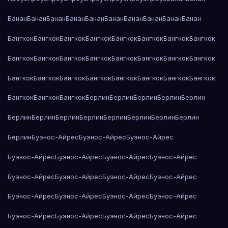
Банан
Банан
Банан
Банан
Банан
Банан
Банан
Банан
Банан
Банан
Бангкок
Бангкок
Бангкок
Бангкок
Бангкок
Бангкок
Бангкок
Бангкок
Бангкок
Бангкок
Бангкок
Бангкок
Бангкок
Бангкок
Бангкок
Бангкок
Бангкок
Бангкок
Бангкок
Бангкок
Бангкок
Бангкок
Бангкок
Бангкок
Бангкок
Бангкок
Бангкок
Берлин
Берлин
Берлин
Берлин
Берлин
Берлин
Берлин
Берлин
Берлин
Берлин
Берлин
Берлин
Берлин
Берлин
Буэнос-Айрес
Буэнос-Айрес
Буэнос-Айрес
Буэнос-Айрес
Буэнос-Айрес
Буэнос-Айрес
Буэнос-Айрес
Буэнос-Айрес
Буэнос-Айрес
Буэнос-Айрес
Буэнос-Айрес
Буэнос-Айрес
Буэнос-Айрес
Буэнос-Айрес
Буэнос-Айрес
Буэнос-Айрес
Буэнос-Айрес
Буэнос-Айрес
Буэнос-Айрес