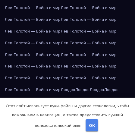
Лев Толстой — Война и мир
Лев Толстой — Война и мир
Лев Толстой — Война и мир
Лев Толстой — Война и мир
Лев Толстой — Война и мир
Лев Толстой — Война и мир
Лев Толстой — Война и мир
Лев Толстой — Война и мир
Лев Толстой — Война и мир
Лев Толстой — Война и мир
Лев Толстой — Война и мир
Лев Толстой — Война и мир
Лев Толстой — Война и мир
Лев Толстой — Война и мир
Лев Толстой — Война и мир
Лондон
Лондон
Лондон
Лондон
Лондон
Лондон
Лондон
Лондон
Лондон
Лондон
Лондон
Лондон
Этот сайт использует куки-файлы и другие технологии, чтобы
Лондон
Лондон
Лос-Анджелес
Лос-Анджелес
Лос-Анджелес
помочь вам в навигации, а также предоставить лучший
Лос-Анджелес
Лос-Анджелес
Лос-Анджелес
Лос-Анджелес
пользовательский опыт.
OK