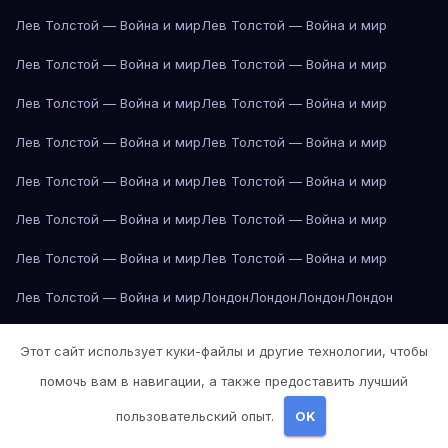
Лев Толстой — Война и мир
Лев Толстой — Война и мир
Лев Толстой — Война и мир
Лев Толстой — Война и мир
Лев Толстой — Война и мир
Лев Толстой — Война и мир
Лев Толстой — Война и мир
Лев Толстой — Война и мир
Лев Толстой — Война и мир
Лев Толстой — Война и мир
Лев Толстой — Война и мир
Лев Толстой — Война и мир
Лев Толстой — Война и мир
Лев Толстой — Война и мир
Лев Толстой — Война и мир
Лондон
Лондон
Лондон
Лондон
Лондон
Лондон
Лондон
Лондон
Лондон
Лондон
Лондон
Лондон
Этот сайт использует куки-файлы и другие технологии, чтобы
Лондон
Лондон
Лос-Анджелес
Лос-Анджелес
Лос-Анджелес
помочь вам в навигации, а также предоставить лучший
Лос-Анджелес
Лос-Анджелес
Лос-Анджелес
Лос-Анджелес
пользовательский опыт.
OK