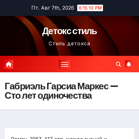
Перейти
Пт. Авг 7th, 2026
6:15:11 PM
к
содержимому
Детокс стиль
Стиль детокса
Габриэль Гарсиа Маркес —
Сто лет одиночества