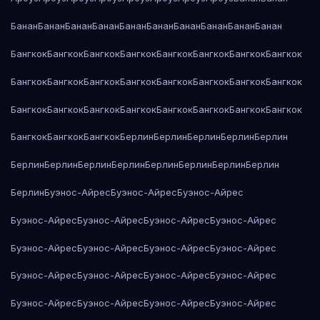
Банан
Банан
Банан
Банан
Банан
Банан
Банан
Банан
Банан
Банан
Бангкок
Бангкок
Бангкок
Бангкок
Бангкок
Бангкок
Бангкок
Бангкок
Бангкок
Бангкок
Бангкок
Бангкок
Бангкок
Бангкок
Бангкок
Бангкок
Бангкок
Бангкок
Бангкок
Бангкок
Бангкок
Бангкок
Бангкок
Бангкок
Бангкок
Бангкок
Бангкок
Берлин
Берлин
Берлин
Берлин
Берлин
Берлин
Берлин
Берлин
Берлин
Берлин
Берлин
Берлин
Берлин
Берлин
Буэнос-Айрес
Буэнос-Айрес
Буэнос-Айрес
Буэнос-Айрес
Буэнос-Айрес
Буэнос-Айрес
Буэнос-Айрес
Буэнос-Айрес
Буэнос-Айрес
Буэнос-Айрес
Буэнос-Айрес
Буэнос-Айрес
Буэнос-Айрес
Буэнос-Айрес
Буэнос-Айрес
Буэнос-Айрес
Буэнос-Айрес
Буэнос-Айрес
Буэнос-Айрес