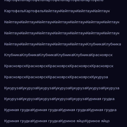
Картофель
Картофель
Кейптаун
Кейптаун
Кейптаун
Кейптаун
Кейптаун
Кейптаун
Кейптаун
Кейптаун
Кейптаун
Кейптаун
Кейптаун
Кейптаун
Кейптаун
Кейптаун
Кейптаун
Кейптаун
Кейптаун
Кейптаун
Кейптаун
Кейптаун
Кейптаун
Кейптаун
Кейптаун
Клубника
Клубника
Клубника
Клубника
Клубника
Клубника
Клубника
Красноярск
Красноярск
Красноярск
Красноярск
Красноярск
Красноярск
Красноярск
Красноярск
Красноярск
Красноярск
Кукуруза
Кукуруза
Кукуруза
Кукуруза
Кукуруза
Кукуруза
Кукуруза
Кукуруза
Кукуруза
Кукуруза
Кукуруза
Кукуруза
Кукуруза
Куриная грудка
Куриная грудка
Куриная грудка
Куриная грудка
Куриная грудка
Куриная грудка
Куриная грудка
Куриное яйцо
Куриное яйцо