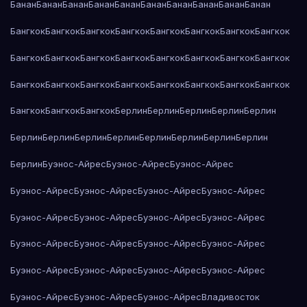
Банан
Банан
Банан
Банан
Банан
Банан
Банан
Банан
Банан
Банан
Бангкок
Бангкок
Бангкок
Бангкок
Бангкок
Бангкок
Бангкок
Бангкок
Бангкок
Бангкок
Бангкок
Бангкок
Бангкок
Бангкок
Бангкок
Бангкок
Бангкок
Бангкок
Бангкок
Бангкок
Бангкок
Бангкок
Бангкок
Бангкок
Бангкок
Бангкок
Бангкок
Берлин
Берлин
Берлин
Берлин
Берлин
Берлин
Берлин
Берлин
Берлин
Берлин
Берлин
Берлин
Берлин
Берлин
Буэнос-Айрес
Буэнос-Айрес
Буэнос-Айрес
Буэнос-Айрес
Буэнос-Айрес
Буэнос-Айрес
Буэнос-Айрес
Буэнос-Айрес
Буэнос-Айрес
Буэнос-Айрес
Буэнос-Айрес
Буэнос-Айрес
Буэнос-Айрес
Буэнос-Айрес
Буэнос-Айрес
Буэнос-Айрес
Буэнос-Айрес
Буэнос-Айрес
Буэнос-Айрес
Буэнос-Айрес
Буэнос-Айрес
Буэнос-Айрес
Владивосток