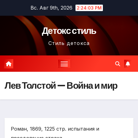
Перейти
Вс. Авг 9th, 2026
2:24:04 PM
к
содержимому
Детокс стиль
Стиль детокса
Лев Толстой — Война и мир
Роман, 1869, 1225 стр. испытания и