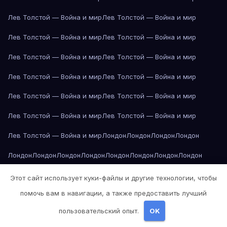
Лев Толстой — Война и мир
Лев Толстой — Война и мир
Лев Толстой — Война и мир
Лев Толстой — Война и мир
Лев Толстой — Война и мир
Лев Толстой — Война и мир
Лев Толстой — Война и мир
Лев Толстой — Война и мир
Лев Толстой — Война и мир
Лев Толстой — Война и мир
Лев Толстой — Война и мир
Лев Толстой — Война и мир
Лев Толстой — Война и мир
Лондон
Лондон
Лондон
Лондон
Лондон
Лондон
Лондон
Лондон
Лондон
Лондон
Лондон
Лондон
Лондон
Лондон
Лос-Анджелес
Лос-Анджелес
Лос-Анджелес
Этот сайт использует куки-файлы и другие технологии, чтобы
помочь вам в навигации, а также предоставить лучший
Лос-Анджелес
Лос-Анджелес
Лос-Анджелес
Лос-Анджелес
пользовательский опыт.
OK
Лос-Анджелес
Лос-Анджелес
Лос-Анджелес
Лос-Анджелес