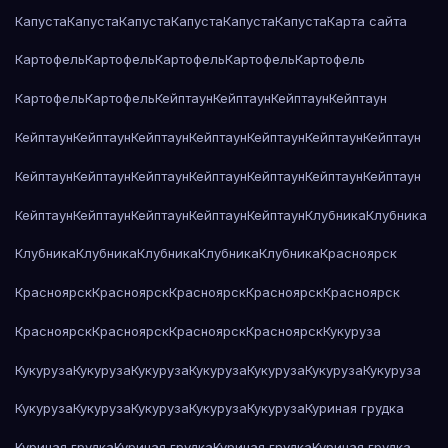
Капуста
Капуста
Капуста
Капуста
Капуста
Капуста
Карта сайта
Картофель
Картофель
Картофель
Картофель
Картофель
Картофель
Картофель
Кейптаун
Кейптаун
Кейптаун
Кейптаун
Кейптаун
Кейптаун
Кейптаун
Кейптаун
Кейптаун
Кейптаун
Кейптаун
Кейптаун
Кейптаун
Кейптаун
Кейптаун
Кейптаун
Кейптаун
Кейптаун
Кейптаун
Кейптаун
Кейптаун
Кейптаун
Кейптаун
Клубника
Клубника
Клубника
Клубника
Клубника
Клубника
Клубника
Красноярск
Красноярск
Красноярск
Красноярск
Красноярск
Красноярск
Красноярск
Красноярск
Красноярск
Красноярск
Кукуруза
Кукуруза
Кукуруза
Кукуруза
Кукуруза
Кукуруза
Кукуруза
Кукуруза
Кукуруза
Кукуруза
Кукуруза
Кукуруза
Кукуруза
Куриная грудка
Куриная грудка
Куриная грудка
Куриная грудка
Куриная грудка