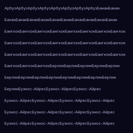
Арбуз
Арбуз
Арбуз
Арбуз
Арбуз
Арбуз
Арбуз
Арбуз
Банан
Банан
Банан
Банан
Банан
Банан
Банан
Банан
Банан
Банан
Банан
Банан
Бангкок
Бангкок
Бангкок
Бангкок
Бангкок
Бангкок
Бангкок
Бангкок
Бангкок
Бангкок
Бангкок
Бангкок
Бангкок
Бангкок
Бангкок
Бангкок
Бангкок
Бангкок
Бангкок
Бангкок
Бангкок
Бангкок
Бангкок
Бангкок
Бангкок
Бангкок
Бангкок
Берлин
Берлин
Берлин
Берлин
Берлин
Берлин
Берлин
Берлин
Берлин
Берлин
Берлин
Берлин
Берлин
Берлин
Буэнос-Айрес
Буэнос-Айрес
Буэнос-Айрес
Буэнос-Айрес
Буэнос-Айрес
Буэнос-Айрес
Буэнос-Айрес
Буэнос-Айрес
Буэнос-Айрес
Буэнос-Айрес
Буэнос-Айрес
Буэнос-Айрес
Буэнос-Айрес
Буэнос-Айрес
Буэнос-Айрес