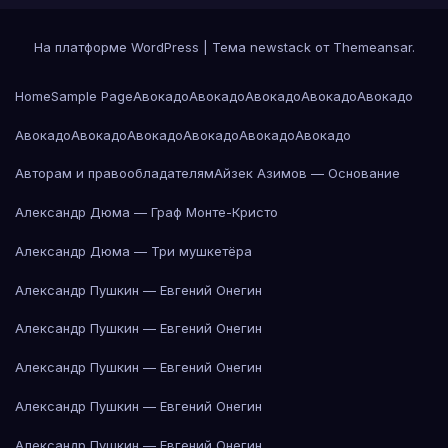
На платформе WordPress
|
Тема newstack от
Themeansar
.
Home
Sample Page
Авокадо
Авокадо
Авокадо
Авокадо
Авокадо
Авокадо
Авокадо
Авокадо
Авокадо
Авокадо
Авокадо
Авторам и правообладателям
Айзек Азимов — Основание
Александр Дюма — Граф Монте-Кристо
Александр Дюма — Три мушкетёра
Александр Пушкин — Евгений Онегин
Александр Пушкин — Евгений Онегин
Александр Пушкин — Евгений Онегин
Александр Пушкин — Евгений Онегин
Александр Пушкин — Евгений Онегин