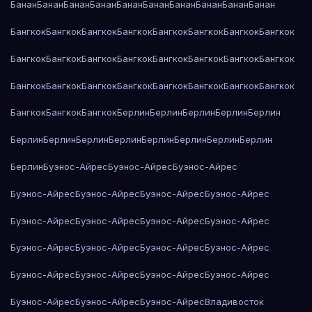
Банан
Банан
Банан
Банан
Банан
Банан
Банан
Банан
Банан
Банан
Бангкок
Бангкок
Бангкок
Бангкок
Бангкок
Бангкок
Бангкок
Бангкок
Бангкок
Бангкок
Бангкок
Бангкок
Бангкок
Бангкок
Бангкок
Бангкок
Бангкок
Бангкок
Бангкок
Бангкок
Бангкок
Бангкок
Бангкок
Бангкок
Бангкок
Бангкок
Бангкок
Берлин
Берлин
Берлин
Берлин
Берлин
Берлин
Берлин
Берлин
Берлин
Берлин
Берлин
Берлин
Берлин
Берлин
Буэнос-Айрес
Буэнос-Айрес
Буэнос-Айрес
Буэнос-Айрес
Буэнос-Айрес
Буэнос-Айрес
Буэнос-Айрес
Буэнос-Айрес
Буэнос-Айрес
Буэнос-Айрес
Буэнос-Айрес
Буэнос-Айрес
Буэнос-Айрес
Буэнос-Айрес
Буэнос-Айрес
Буэнос-Айрес
Буэнос-Айрес
Буэнос-Айрес
Буэнос-Айрес
Буэнос-Айрес
Буэнос-Айрес
Буэнос-Айрес
Владивосток