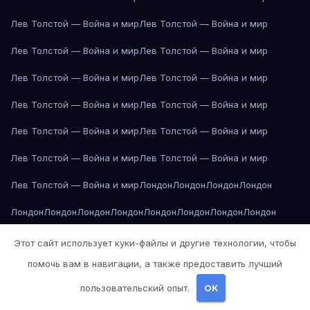
Лев Толстой — Война и мир
Лев Толстой — Война и мир
Лев Толстой — Война и мир
Лев Толстой — Война и мир
Лев Толстой — Война и мир
Лев Толстой — Война и мир
Лев Толстой — Война и мир
Лев Толстой — Война и мир
Лев Толстой — Война и мир
Лев Толстой — Война и мир
Лев Толстой — Война и мир
Лев Толстой — Война и мир
Лев Толстой — Война и мир
Лондон
Лондон
Лондон
Лондон
Лондон
Лондон
Лондон
Лондон
Лондон
Лондон
Лондон
Лондон
Лондон
Лондон
Лос-Анджелес
Лос-Анджелес
Лос-Анджелес
Этот сайт использует куки-файлы и другие технологии, чтобы
помочь вам в навигации, а также предоставить лучший
Лос-Анджелес
Лос-Анджелес
Лос-Анджелес
Лос-Анджелес
пользовательский опыт.
OK
Лос-Анджелес
Лос-Анджелес
Лос-Анджелес
Лос-Анджелес