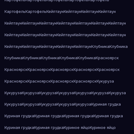
Картофель
Картофель
Кейптаун
Кейптаун
Кейптаун
Кейптаун
Кейптаун
Кейптаун
Кейптаун
Кейптаун
Кейптаун
Кейптаун
Кейптаун
Кейптаун
Кейптаун
Кейптаун
Кейптаун
Кейптаун
Кейптаун
Кейптаун
Кейптаун
Кейптаун
Кейптаун
Кейптаун
Кейптаун
Клубника
Клубника
Клубника
Клубника
Клубника
Клубника
Клубника
Красноярск
Красноярск
Красноярск
Красноярск
Красноярск
Красноярск
Красноярск
Красноярск
Красноярск
Красноярск
Кукуруза
Кукуруза
Кукуруза
Кукуруза
Кукуруза
Кукуруза
Кукуруза
Кукуруза
Кукуруза
Кукуруза
Кукуруза
Кукуруза
Кукуруза
Куриная грудка
Куриная грудка
Куриная грудка
Куриная грудка
Куриная грудка
Куриная грудка
Куриная грудка
Куриное яйцо
Куриное яйцо