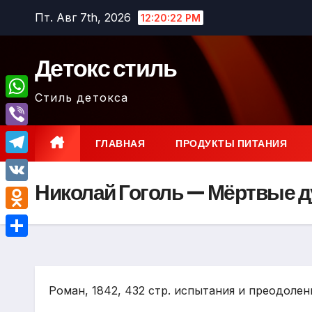
Перейти
Пт. Авг 7th, 2026
12:20:23 PM
к
содержимому
Детокс стиль
Стиль детокса
W
h
V
ГЛАВНАЯ
ПРОДУКТЫ ПИТАНИЯ
a
i
T
t
b
Николай Гоголь — Мёртвые 
e
V
s
e
l
K
A
O
r
e
p
d
О
g
p
n
т
r
o
Роман, 1842, 432 стр. испытания и преодолен
п
a
k