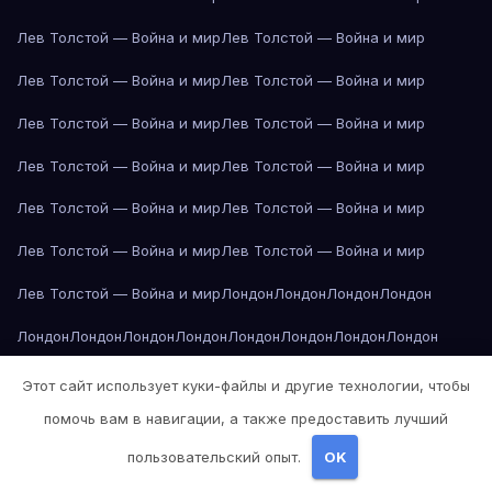
Лев Толстой — Война и мир
Лев Толстой — Война и мир
Лев Толстой — Война и мир
Лев Толстой — Война и мир
Лев Толстой — Война и мир
Лев Толстой — Война и мир
Лев Толстой — Война и мир
Лев Толстой — Война и мир
Лев Толстой — Война и мир
Лев Толстой — Война и мир
Лев Толстой — Война и мир
Лев Толстой — Война и мир
Лев Толстой — Война и мир
Лондон
Лондон
Лондон
Лондон
Лондон
Лондон
Лондон
Лондон
Лондон
Лондон
Лондон
Лондон
Лондон
Лондон
Лос-Анджелес
Лос-Анджелес
Лос-Анджелес
Этот сайт использует куки-файлы и другие технологии, чтобы
помочь вам в навигации, а также предоставить лучший
Лос-Анджелес
Лос-Анджелес
Лос-Анджелес
Лос-Анджелес
пользовательский опыт.
OK
Лос-Анджелес
Лос-Анджелес
Лос-Анджелес
Лос-Анджелес