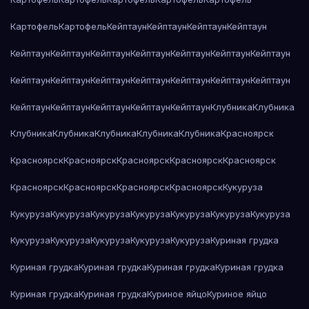
Картофель
Картофель
Кейптаун
Кейптаун
Кейптаун
Кейптаун
Кейптаун
Кейптаун
Кейптаун
Кейптаун
Кейптаун
Кейптаун
Кейптаун
Кейптаун
Кейптаун
Кейптаун
Кейптаун
Кейптаун
Кейптаун
Кейптаун
Кейптаун
Кейптаун
Кейптаун
Кейптаун
Кейптаун
Клубника
Клубника
Клубника
Клубника
Клубника
Клубника
Клубника
Красноярск
Красноярск
Красноярск
Красноярск
Красноярск
Красноярск
Красноярск
Красноярск
Красноярск
Красноярск
Кукуруза
Кукуруза
Кукуруза
Кукуруза
Кукуруза
Кукуруза
Кукуруза
Кукуруза
Кукуруза
Кукуруза
Кукуруза
Кукуруза
Кукуруза
Куриная грудка
Куриная грудка
Куриная грудка
Куриная грудка
Куриная грудка
Куриная грудка
Куриная грудка
Куриное яйцо
Куриное яйцо