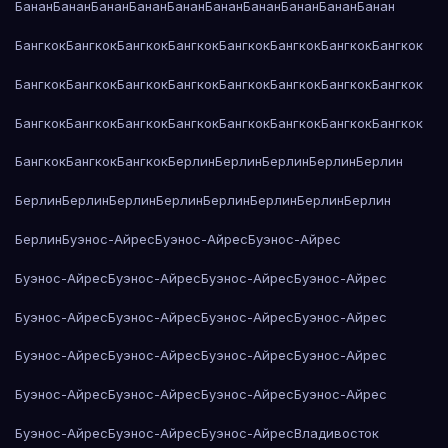
Банан
Банан
Банан
Банан
Банан
Банан
Банан
Банан
Банан
Банан
Бангкок
Бангкок
Бангкок
Бангкок
Бангкок
Бангкок
Бангкок
Бангкок
Бангкок
Бангкок
Бангкок
Бангкок
Бангкок
Бангкок
Бангкок
Бангкок
Бангкок
Бангкок
Бангкок
Бангкок
Бангкок
Бангкок
Бангкок
Бангкок
Бангкок
Бангкок
Бангкок
Берлин
Берлин
Берлин
Берлин
Берлин
Берлин
Берлин
Берлин
Берлин
Берлин
Берлин
Берлин
Берлин
Берлин
Буэнос-Айрес
Буэнос-Айрес
Буэнос-Айрес
Буэнос-Айрес
Буэнос-Айрес
Буэнос-Айрес
Буэнос-Айрес
Буэнос-Айрес
Буэнос-Айрес
Буэнос-Айрес
Буэнос-Айрес
Буэнос-Айрес
Буэнос-Айрес
Буэнос-Айрес
Буэнос-Айрес
Буэнос-Айрес
Буэнос-Айрес
Буэнос-Айрес
Буэнос-Айрес
Буэнос-Айрес
Буэнос-Айрес
Буэнос-Айрес
Владивосток