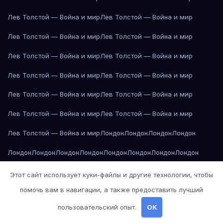
Лев Толстой — Война и мир
Лев Толстой — Война и мир
Лев Толстой — Война и мир
Лев Толстой — Война и мир
Лев Толстой — Война и мир
Лев Толстой — Война и мир
Лев Толстой — Война и мир
Лев Толстой — Война и мир
Лев Толстой — Война и мир
Лев Толстой — Война и мир
Лев Толстой — Война и мир
Лев Толстой — Война и мир
Лев Толстой — Война и мир
Лондон
Лондон
Лондон
Лондон
Лондон
Лондон
Лондон
Лондон
Лондон
Лондон
Лондон
Лондон
Лондон
Лондон
Лос-Анджелес
Лос-Анджелес
Лос-Анджелес
Этот сайт использует куки-файлы и другие технологии, чтобы
помочь вам в навигации, а также предоставить лучший
Лос-Анджелес
Лос-Анджелес
Лос-Анджелес
Лос-Анджелес
пользовательский опыт.
OK
Лос-Анджелес
Лос-Анджелес
Лос-Анджелес
Лос-Анджелес