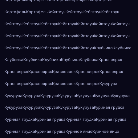
Картофель
Картофель
Кейптаун
Кейптаун
Кейптаун
Кейптаун
Кейптаун
Кейптаун
Кейптаун
Кейптаун
Кейптаун
Кейптаун
Кейптаун
Кейптаун
Кейптаун
Кейптаун
Кейптаун
Кейптаун
Кейптаун
Кейптаун
Кейптаун
Кейптаун
Кейптаун
Кейптаун
Кейптаун
Клубника
Клубника
Клубника
Клубника
Клубника
Клубника
Клубника
Красноярск
Красноярск
Красноярск
Красноярск
Красноярск
Красноярск
Красноярск
Красноярск
Красноярск
Красноярск
Кукуруза
Кукуруза
Кукуруза
Кукуруза
Кукуруза
Кукуруза
Кукуруза
Кукуруза
Кукуруза
Кукуруза
Кукуруза
Кукуруза
Кукуруза
Куриная грудка
Куриная грудка
Куриная грудка
Куриная грудка
Куриная грудка
Куриная грудка
Куриная грудка
Куриное яйцо
Куриное яйцо