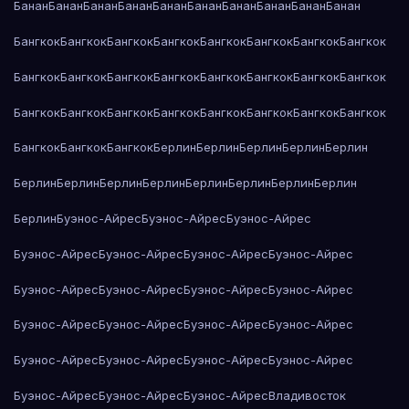
Банан
Банан
Банан
Банан
Банан
Банан
Банан
Банан
Банан
Банан
Бангкок
Бангкок
Бангкок
Бангкок
Бангкок
Бангкок
Бангкок
Бангкок
Бангкок
Бангкок
Бангкок
Бангкок
Бангкок
Бангкок
Бангкок
Бангкок
Бангкок
Бангкок
Бангкок
Бангкок
Бангкок
Бангкок
Бангкок
Бангкок
Бангкок
Бангкок
Бангкок
Берлин
Берлин
Берлин
Берлин
Берлин
Берлин
Берлин
Берлин
Берлин
Берлин
Берлин
Берлин
Берлин
Берлин
Буэнос-Айрес
Буэнос-Айрес
Буэнос-Айрес
Буэнос-Айрес
Буэнос-Айрес
Буэнос-Айрес
Буэнос-Айрес
Буэнос-Айрес
Буэнос-Айрес
Буэнос-Айрес
Буэнос-Айрес
Буэнос-Айрес
Буэнос-Айрес
Буэнос-Айрес
Буэнос-Айрес
Буэнос-Айрес
Буэнос-Айрес
Буэнос-Айрес
Буэнос-Айрес
Буэнос-Айрес
Буэнос-Айрес
Буэнос-Айрес
Владивосток