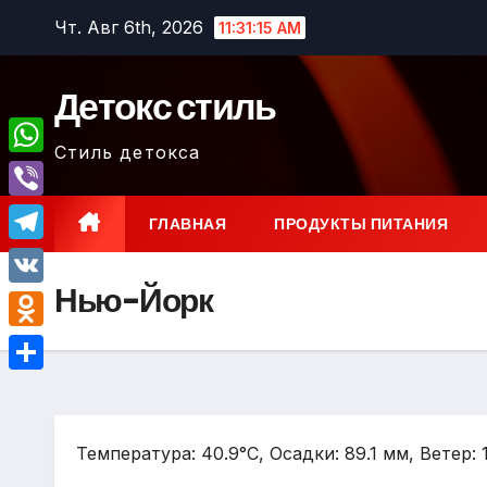
Перейти
Чт. Авг 6th, 2026
11:31:16 AM
к
содержимому
Детокс стиль
Стиль детокса
W
h
V
ГЛАВНАЯ
ПРОДУКТЫ ПИТАНИЯ
a
i
T
t
b
Нью-Йорк
e
V
s
e
l
K
A
O
r
e
p
d
О
g
p
n
т
r
o
Температура: 40.9°C, Осадки: 89.1 мм, Ветер: 
п
a
k