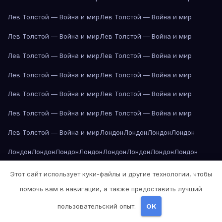
Лев Толстой — Война и мир
Лев Толстой — Война и мир
Лев Толстой — Война и мир
Лев Толстой — Война и мир
Лев Толстой — Война и мир
Лев Толстой — Война и мир
Лев Толстой — Война и мир
Лев Толстой — Война и мир
Лев Толстой — Война и мир
Лев Толстой — Война и мир
Лев Толстой — Война и мир
Лев Толстой — Война и мир
Лев Толстой — Война и мир
Лондон
Лондон
Лондон
Лондон
Лондон
Лондон
Лондон
Лондон
Лондон
Лондон
Лондон
Лондон
Лондон
Лондон
Лос-Анджелес
Лос-Анджелес
Лос-Анджелес
Этот сайт использует куки-файлы и другие технологии, чтобы
помочь вам в навигации, а также предоставить лучший
Лос-Анджелес
Лос-Анджелес
Лос-Анджелес
Лос-Анджелес
пользовательский опыт.
OK
Лос-Анджелес
Лос-Анджелес
Лос-Анджелес
Лос-Анджелес