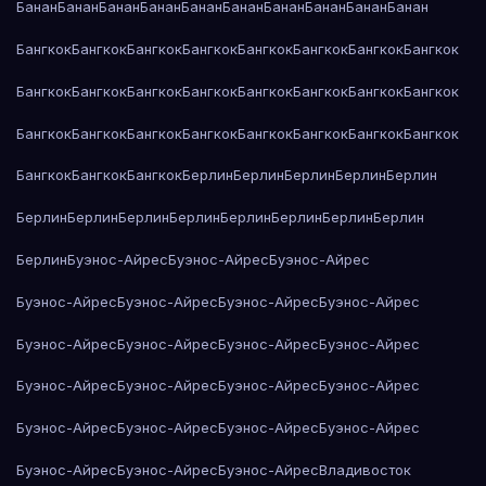
Банан
Банан
Банан
Банан
Банан
Банан
Банан
Банан
Банан
Банан
Бангкок
Бангкок
Бангкок
Бангкок
Бангкок
Бангкок
Бангкок
Бангкок
Бангкок
Бангкок
Бангкок
Бангкок
Бангкок
Бангкок
Бангкок
Бангкок
Бангкок
Бангкок
Бангкок
Бангкок
Бангкок
Бангкок
Бангкок
Бангкок
Бангкок
Бангкок
Бангкок
Берлин
Берлин
Берлин
Берлин
Берлин
Берлин
Берлин
Берлин
Берлин
Берлин
Берлин
Берлин
Берлин
Берлин
Буэнос-Айрес
Буэнос-Айрес
Буэнос-Айрес
Буэнос-Айрес
Буэнос-Айрес
Буэнос-Айрес
Буэнос-Айрес
Буэнос-Айрес
Буэнос-Айрес
Буэнос-Айрес
Буэнос-Айрес
Буэнос-Айрес
Буэнос-Айрес
Буэнос-Айрес
Буэнос-Айрес
Буэнос-Айрес
Буэнос-Айрес
Буэнос-Айрес
Буэнос-Айрес
Буэнос-Айрес
Буэнос-Айрес
Буэнос-Айрес
Владивосток