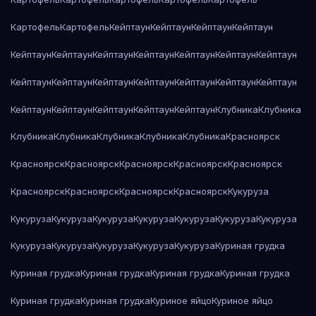
Картофель
Картофель
Кейптаун
Кейптаун
Кейптаун
Кейптаун
Кейптаун
Кейптаун
Кейптаун
Кейптаун
Кейптаун
Кейптаун
Кейптаун
Кейптаун
Кейптаун
Кейптаун
Кейптаун
Кейптаун
Кейптаун
Кейптаун
Кейптаун
Кейптаун
Кейптаун
Кейптаун
Кейптаун
Клубника
Клубника
Клубника
Клубника
Клубника
Клубника
Клубника
Красноярск
Красноярск
Красноярск
Красноярск
Красноярск
Красноярск
Красноярск
Красноярск
Красноярск
Красноярск
Кукуруза
Кукуруза
Кукуруза
Кукуруза
Кукуруза
Кукуруза
Кукуруза
Кукуруза
Кукуруза
Кукуруза
Кукуруза
Кукуруза
Кукуруза
Куриная грудка
Куриная грудка
Куриная грудка
Куриная грудка
Куриная грудка
Куриная грудка
Куриная грудка
Куриное яйцо
Куриное яйцо