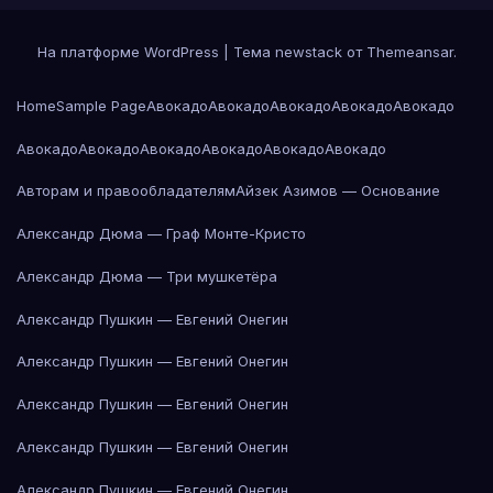
На платформе WordPress
|
Тема newstack от
Themeansar
.
Home
Sample Page
Авокадо
Авокадо
Авокадо
Авокадо
Авокадо
Авокадо
Авокадо
Авокадо
Авокадо
Авокадо
Авокадо
Авторам и правообладателям
Айзек Азимов — Основание
Александр Дюма — Граф Монте-Кристо
Александр Дюма — Три мушкетёра
Александр Пушкин — Евгений Онегин
Александр Пушкин — Евгений Онегин
Александр Пушкин — Евгений Онегин
Александр Пушкин — Евгений Онегин
Александр Пушкин — Евгений Онегин