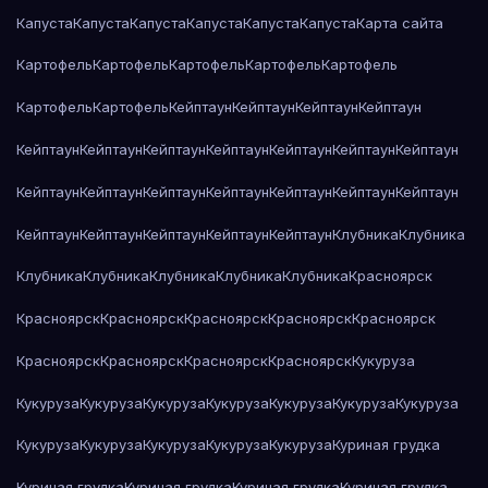
Капуста
Капуста
Капуста
Капуста
Капуста
Капуста
Карта сайта
Картофель
Картофель
Картофель
Картофель
Картофель
Картофель
Картофель
Кейптаун
Кейптаун
Кейптаун
Кейптаун
Кейптаун
Кейптаун
Кейптаун
Кейптаун
Кейптаун
Кейптаун
Кейптаун
Кейптаун
Кейптаун
Кейптаун
Кейптаун
Кейптаун
Кейптаун
Кейптаун
Кейптаун
Кейптаун
Кейптаун
Кейптаун
Кейптаун
Клубника
Клубника
Клубника
Клубника
Клубника
Клубника
Клубника
Красноярск
Красноярск
Красноярск
Красноярск
Красноярск
Красноярск
Красноярск
Красноярск
Красноярск
Красноярск
Кукуруза
Кукуруза
Кукуруза
Кукуруза
Кукуруза
Кукуруза
Кукуруза
Кукуруза
Кукуруза
Кукуруза
Кукуруза
Кукуруза
Кукуруза
Куриная грудка
Куриная грудка
Куриная грудка
Куриная грудка
Куриная грудка