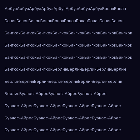
Арбуз
Арбуз
Арбуз
Арбуз
Арбуз
Арбуз
Арбуз
Арбуз
Банан
Банан
Банан
Банан
Банан
Банан
Банан
Банан
Банан
Банан
Банан
Банан
Бангкок
Бангкок
Бангкок
Бангкок
Бангкок
Бангкок
Бангкок
Бангкок
Бангкок
Бангкок
Бангкок
Бангкок
Бангкок
Бангкок
Бангкок
Бангкок
Бангкок
Бангкок
Бангкок
Бангкок
Бангкок
Бангкок
Бангкок
Бангкок
Бангкок
Бангкок
Бангкок
Берлин
Берлин
Берлин
Берлин
Берлин
Берлин
Берлин
Берлин
Берлин
Берлин
Берлин
Берлин
Берлин
Берлин
Буэнос-Айрес
Буэнос-Айрес
Буэнос-Айрес
Буэнос-Айрес
Буэнос-Айрес
Буэнос-Айрес
Буэнос-Айрес
Буэнос-Айрес
Буэнос-Айрес
Буэнос-Айрес
Буэнос-Айрес
Буэнос-Айрес
Буэнос-Айрес
Буэнос-Айрес
Буэнос-Айрес