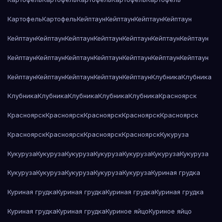
Картофель
Картофель
Кейптаун
Кейптаун
Кейптаун
Кейптаун
Кейптаун
Кейптаун
Кейптаун
Кейптаун
Кейптаун
Кейптаун
Кейптаун
Кейптаун
Кейптаун
Кейптаун
Кейптаун
Кейптаун
Кейптаун
Кейптаун
Кейптаун
Кейптаун
Кейптаун
Кейптаун
Кейптаун
Клубника
Клубника
Клубника
Клубника
Клубника
Клубника
Клубника
Красноярск
Красноярск
Красноярск
Красноярск
Красноярск
Красноярск
Красноярск
Красноярск
Красноярск
Красноярск
Кукуруза
Кукуруза
Кукуруза
Кукуруза
Кукуруза
Кукуруза
Кукуруза
Кукуруза
Кукуруза
Кукуруза
Кукуруза
Кукуруза
Кукуруза
Куриная грудка
Куриная грудка
Куриная грудка
Куриная грудка
Куриная грудка
Куриная грудка
Куриная грудка
Куриное яйцо
Куриное яйцо