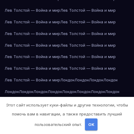
Лев Толстой — Война и мир
Лев Толстой — Война и мир
Лев Толстой — Война и мир
Лев Толстой — Война и мир
Лев Толстой — Война и мир
Лев Толстой — Война и мир
Лев Толстой — Война и мир
Лев Толстой — Война и мир
Лев Толстой — Война и мир
Лев Толстой — Война и мир
Лев Толстой — Война и мир
Лев Толстой — Война и мир
Лев Толстой — Война и мир
Лондон
Лондон
Лондон
Лондон
Лондон
Лондон
Лондон
Лондон
Лондон
Лондон
Лондон
Лондон
Лондон
Лондон
Лос-Анджелес
Лос-Анджелес
Лос-Анджелес
Этот сайт использует куки-файлы и другие технологии, чтобы
помочь вам в навигации, а также предоставить лучший
Лос-Анджелес
Лос-Анджелес
Лос-Анджелес
Лос-Анджелес
пользовательский опыт.
OK
Лос-Анджелес
Лос-Анджелес
Лос-Анджелес
Лос-Анджелес