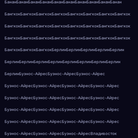
Банан
Банан
Банан
Банан
Банан
Банан
Банан
Банан
Банан
Банан
Бангкок
Бангкок
Бангкок
Бангкок
Бангкок
Бангкок
Бангкок
Бангкок
Бангкок
Бангкок
Бангкок
Бангкок
Бангкок
Бангкок
Бангкок
Бангкок
Бангкок
Бангкок
Бангкок
Бангкок
Бангкок
Бангкок
Бангкок
Бангкок
Бангкок
Бангкок
Бангкок
Берлин
Берлин
Берлин
Берлин
Берлин
Берлин
Берлин
Берлин
Берлин
Берлин
Берлин
Берлин
Берлин
Берлин
Буэнос-Айрес
Буэнос-Айрес
Буэнос-Айрес
Буэнос-Айрес
Буэнос-Айрес
Буэнос-Айрес
Буэнос-Айрес
Буэнос-Айрес
Буэнос-Айрес
Буэнос-Айрес
Буэнос-Айрес
Буэнос-Айрес
Буэнос-Айрес
Буэнос-Айрес
Буэнос-Айрес
Буэнос-Айрес
Буэнос-Айрес
Буэнос-Айрес
Буэнос-Айрес
Буэнос-Айрес
Буэнос-Айрес
Буэнос-Айрес
Владивосток