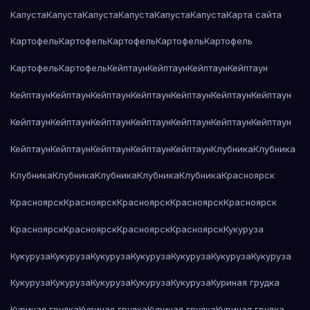
Капуста
Капуста
Капуста
Капуста
Капуста
Капуста
Карта сайта
Картофель
Картофель
Картофель
Картофель
Картофель
Картофель
Картофель
Кейптаун
Кейптаун
Кейптаун
Кейптаун
Кейптаун
Кейптаун
Кейптаун
Кейптаун
Кейптаун
Кейптаун
Кейптаун
Кейптаун
Кейптаун
Кейптаун
Кейптаун
Кейптаун
Кейптаун
Кейптаун
Кейптаун
Кейптаун
Кейптаун
Кейптаун
Кейптаун
Клубника
Клубника
Клубника
Клубника
Клубника
Клубника
Клубника
Красноярск
Красноярск
Красноярск
Красноярск
Красноярск
Красноярск
Красноярск
Красноярск
Красноярск
Красноярск
Кукуруза
Кукуруза
Кукуруза
Кукуруза
Кукуруза
Кукуруза
Кукуруза
Кукуруза
Кукуруза
Кукуруза
Кукуруза
Кукуруза
Кукуруза
Куриная грудка
Куриная грудка
Куриная грудка
Куриная грудка
Куриная грудка