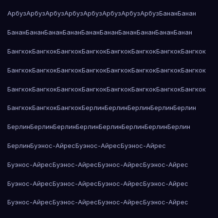
Арбуз
Арбуз
Арбуз
Арбуз
Арбуз
Арбуз
Арбуз
Арбуз
Банан
Банан
Банан
Банан
Банан
Банан
Банан
Банан
Банан
Банан
Банан
Банан
Бангкок
Бангкок
Бангкок
Бангкок
Бангкок
Бангкок
Бангкок
Бангкок
Бангкок
Бангкок
Бангкок
Бангкок
Бангкок
Бангкок
Бангкок
Бангкок
Бангкок
Бангкок
Бангкок
Бангкок
Бангкок
Бангкок
Бангкок
Бангкок
Бангкок
Бангкок
Бангкок
Берлин
Берлин
Берлин
Берлин
Берлин
Берлин
Берлин
Берлин
Берлин
Берлин
Берлин
Берлин
Берлин
Берлин
Буэнос-Айрес
Буэнос-Айрес
Буэнос-Айрес
Буэнос-Айрес
Буэнос-Айрес
Буэнос-Айрес
Буэнос-Айрес
Буэнос-Айрес
Буэнос-Айрес
Буэнос-Айрес
Буэнос-Айрес
Буэнос-Айрес
Буэнос-Айрес
Буэнос-Айрес
Буэнос-Айрес