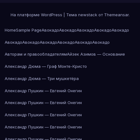
На платформе WordPress
|
Тема newstack от
Themeansar
.
Home
Sample Page
Авокадо
Авокадо
Авокадо
Авокадо
Авокадо
Авокадо
Авокадо
Авокадо
Авокадо
Авокадо
Авокадо
Авторам и правообладателям
Айзек Азимов — Основание
Александр Дюма — Граф Монте-Кристо
Александр Дюма — Три мушкетёра
Александр Пушкин — Евгений Онегин
Александр Пушкин — Евгений Онегин
Александр Пушкин — Евгений Онегин
Александр Пушкин — Евгений Онегин
Александр Пушкин — Евгений Онегин