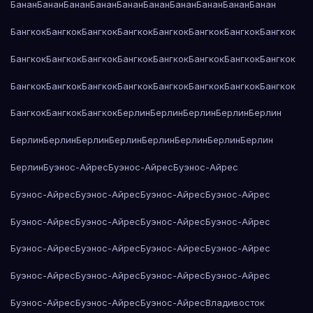
Банан
Банан
Банан
Банан
Банан
Банан
Банан
Банан
Банан
Банан
Бангкок
Бангкок
Бангкок
Бангкок
Бангкок
Бангкок
Бангкок
Бангкок
Бангкок
Бангкок
Бангкок
Бангкок
Бангкок
Бангкок
Бангкок
Бангкок
Бангкок
Бангкок
Бангкок
Бангкок
Бангкок
Бангкок
Бангкок
Бангкок
Бангкок
Бангкок
Бангкок
Берлин
Берлин
Берлин
Берлин
Берлин
Берлин
Берлин
Берлин
Берлин
Берлин
Берлин
Берлин
Берлин
Берлин
Буэнос-Айрес
Буэнос-Айрес
Буэнос-Айрес
Буэнос-Айрес
Буэнос-Айрес
Буэнос-Айрес
Буэнос-Айрес
Буэнос-Айрес
Буэнос-Айрес
Буэнос-Айрес
Буэнос-Айрес
Буэнос-Айрес
Буэнос-Айрес
Буэнос-Айрес
Буэнос-Айрес
Буэнос-Айрес
Буэнос-Айрес
Буэнос-Айрес
Буэнос-Айрес
Буэнос-Айрес
Буэнос-Айрес
Буэнос-Айрес
Владивосток