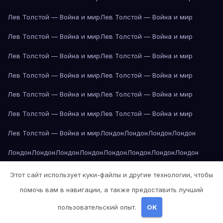
Лев Толстой — Война и мир
Лев Толстой — Война и мир
Лев Толстой — Война и мир
Лев Толстой — Война и мир
Лев Толстой — Война и мир
Лев Толстой — Война и мир
Лев Толстой — Война и мир
Лев Толстой — Война и мир
Лев Толстой — Война и мир
Лев Толстой — Война и мир
Лев Толстой — Война и мир
Лев Толстой — Война и мир
Лев Толстой — Война и мир
Лондон
Лондон
Лондон
Лондон
Лондон
Лондон
Лондон
Лондон
Лондон
Лондон
Лондон
Лондон
Лондон
Лондон
Лос-Анджелес
Лос-Анджелес
Лос-Анджелес
Этот сайт использует куки-файлы и другие технологии, чтобы
помочь вам в навигации, а также предоставить лучший
Лос-Анджелес
Лос-Анджелес
Лос-Анджелес
Лос-Анджелес
пользовательский опыт.
OK
Лос-Анджелес
Лос-Анджелес
Лос-Анджелес
Лос-Анджелес