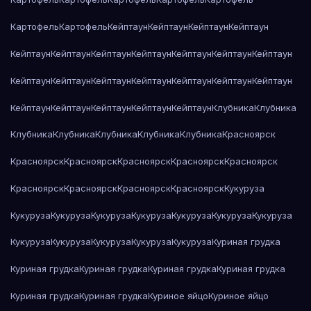
Картофель
Картофель
Кейптаун
Кейптаун
Кейптаун
Кейптаун
Кейптаун
Кейптаун
Кейптаун
Кейптаун
Кейптаун
Кейптаун
Кейптаун
Кейптаун
Кейптаун
Кейптаун
Кейптаун
Кейптаун
Кейптаун
Кейптаун
Кейптаун
Кейптаун
Кейптаун
Кейптаун
Кейптаун
Клубника
Клубника
Клубника
Клубника
Клубника
Клубника
Клубника
Красноярск
Красноярск
Красноярск
Красноярск
Красноярск
Красноярск
Красноярск
Красноярск
Красноярск
Красноярск
Кукуруза
Кукуруза
Кукуруза
Кукуруза
Кукуруза
Кукуруза
Кукуруза
Кукуруза
Кукуруза
Кукуруза
Кукуруза
Кукуруза
Кукуруза
Куриная грудка
Куриная грудка
Куриная грудка
Куриная грудка
Куриная грудка
Куриная грудка
Куриная грудка
Куриное яйцо
Куриное яйцо