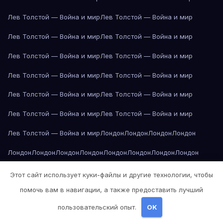
Лев Толстой — Война и мир
Лев Толстой — Война и мир
Лев Толстой — Война и мир
Лев Толстой — Война и мир
Лев Толстой — Война и мир
Лев Толстой — Война и мир
Лев Толстой — Война и мир
Лев Толстой — Война и мир
Лев Толстой — Война и мир
Лев Толстой — Война и мир
Лев Толстой — Война и мир
Лев Толстой — Война и мир
Лев Толстой — Война и мир
Лондон
Лондон
Лондон
Лондон
Лондон
Лондон
Лондон
Лондон
Лондон
Лондон
Лондон
Лондон
Лондон
Лондон
Лос-Анджелес
Лос-Анджелес
Лос-Анджелес
Этот сайт использует куки-файлы и другие технологии, чтобы
помочь вам в навигации, а также предоставить лучший
Лос-Анджелес
Лос-Анджелес
Лос-Анджелес
Лос-Анджелес
пользовательский опыт.
OK
Лос-Анджелес
Лос-Анджелес
Лос-Анджелес
Лос-Анджелес