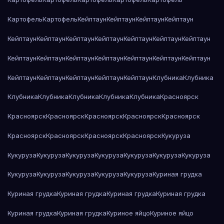
Картофель
Картофель
Кейптаун
Кейптаун
Кейптаун
Кейптаун
Кейптаун
Кейптаун
Кейптаун
Кейптаун
Кейптаун
Кейптаун
Кейптаун
Кейптаун
Кейптаун
Кейптаун
Кейптаун
Кейптаун
Кейптаун
Кейптаун
Кейптаун
Кейптаун
Кейптаун
Кейптаун
Кейптаун
Клубника
Клубника
Клубника
Клубника
Клубника
Клубника
Клубника
Красноярск
Красноярск
Красноярск
Красноярск
Красноярск
Красноярск
Красноярск
Красноярск
Красноярск
Красноярск
Кукуруза
Кукуруза
Кукуруза
Кукуруза
Кукуруза
Кукуруза
Кукуруза
Кукуруза
Кукуруза
Кукуруза
Кукуруза
Кукуруза
Кукуруза
Куриная грудка
Куриная грудка
Куриная грудка
Куриная грудка
Куриная грудка
Куриная грудка
Куриная грудка
Куриное яйцо
Куриное яйцо