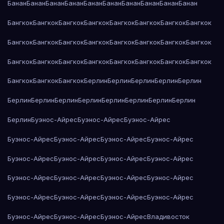
Банан
Банан
Банан
Банан
Банан
Банан
Банан
Банан
Банан
Банан
Бангкок
Бангкок
Бангкок
Бангкок
Бангкок
Бангкок
Бангкок
Бангкок
Бангкок
Бангкок
Бангкок
Бангкок
Бангкок
Бангкок
Бангкок
Бангкок
Бангкок
Бангкок
Бангкок
Бангкок
Бангкок
Бангкок
Бангкок
Бангкок
Бангкок
Бангкок
Бангкок
Берлин
Берлин
Берлин
Берлин
Берлин
Берлин
Берлин
Берлин
Берлин
Берлин
Берлин
Берлин
Берлин
Берлин
Буэнос-Айрес
Буэнос-Айрес
Буэнос-Айрес
Буэнос-Айрес
Буэнос-Айрес
Буэнос-Айрес
Буэнос-Айрес
Буэнос-Айрес
Буэнос-Айрес
Буэнос-Айрес
Буэнос-Айрес
Буэнос-Айрес
Буэнос-Айрес
Буэнос-Айрес
Буэнос-Айрес
Буэнос-Айрес
Буэнос-Айрес
Буэнос-Айрес
Буэнос-Айрес
Буэнос-Айрес
Буэнос-Айрес
Буэнос-Айрес
Владивосток